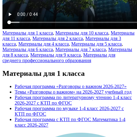
Материалы для 1 класса
,
Материалы для 10 класса
,
Материалы
для 11 класса
,
Материалы для 2 класса
,
Материалы для 3
класса
,
Материалы для 4 класса
,
Материалы для 5 класса
,
Материалы для 6 класса
,
Материалы для 7 класса
,
Материалы
для 8 класса
,
Материалы для 9 класса
,
Материалы для
среднего профессионального образования
Материалы для 1 класса
Рабочая программа «Разговоры о важном 2026-2027»
Темы «Разговоры о важном» на 2026-2027 учебный год
Рабочая программа по литературному чтению 1-4 класс
2026-2027 с КТП по ФГОС
Рабочая программа по музыке 1-4 класс 2026-2027 с
КТП по ФГОС
Рабочая программа с КТП по ФГОС Математика 1-4
класс 2026-2027