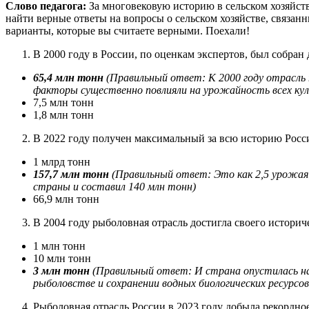
Слово педагога:
За многовековую историю в сельском хозяйств
найти верные ответы на вопросы о сельском хозяйстве, связан
варианты, которые вы считаете верными. Поехали!
В 2000 году в России, по оценкам экспертов, был собран
65,4 млн тонн
(Правильный ответ: К 2000 году отрасль 
факторы существенно повлияли на урожайность всех ку
7,5 млн тонн
1,8 млн тонн
В 2022 году получен максимальный за всю историю Росс
1 млрд тонн
157,7 млн тонн
(Правильный ответ: Это как 2,5 урожая 
страны и составил 140 млн тонн)
66,9 млн тонн
В 2004 году рыболовная отрасль достигла своего истори
1 млн тонн
10 млн тонн
3 млн тонн
(Правильный ответ: И страна опустилась на
рыболовстве и сохранении водных биологических ресурсо
Рыболовная отрасль России в 2023 году добыла рекордн