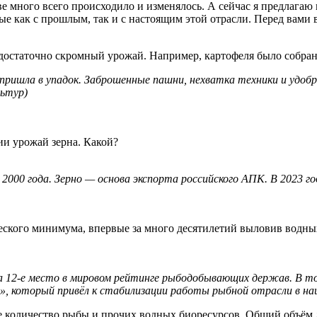
е много всего происходило и изменялось. А сейчас я предлагаю
ные как с прошлым, так и с настоящим этой отрасли. Перед вами
 достаточно скромный урожай. Например, картофеля было собрано
пришла в упадок. Заброшенные пашни, нехватка техники и удоб
льтур)
ии урожай зерна. Какой?
2000 года. Зерно — основа экспорта российского АПК.
В 2023 г
ческого минимума, впервые за много десятилетий выловив водны
 12-е место в мировом рейтинге рыбодобывающих держав. В то
в», который привёл к стабилизации работы рыбной отрасли в на
ое количество рыбы и прочих водных биоресурсов. Общий объё