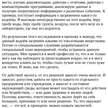
место, изучаю документацию, работаю с отчётами, работаю с
компьютерными программами, анализирую данные и
получаю оперативную информацию о различных событиях. К
примеру, поступает информация о загрязнении какого-то
водоёма. Я выезжаю непосредственно на этот водоём, беру
пробу воды, беру пробу грунта, воздуха, после чего везу их в
лабораторию, где они исследуются.
По результатам этого исследования я прихожу к выводу, что
данный водоём загрязнён какими-то токсичными веществами.
Потом со специальными службами разрабатывается
специальный план мероприятий, чтобы устранить данную
ситуацию. Мне нравится в моей профессии то, что я не только
могу как бы наблюдать за происходящим вокруг, но я и могу
конкретно влиять на то, чтобы стало лучше или не стало хуже
уж точно. И знаю, как это сделать.
От действий эколога, от его решений зависит очень многое. И
зависит, допустим, работа не просто какого-то отдельного
предприятия или учреждения, а зависит и состояние
окружающей среды, которая может пострадать от его действия
или бездействия, — или даже здоровье и жизни людей.
Поэтому, конечно, ответственность эколог берёт на себя
большую, принимая то или иное решение. То, что окружает
нас, — это всё, в принципе, можно назвать экологией.