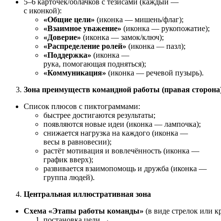
5–6
карточек/облачков
с
тезисами
(каждый
—
с
иконкой):
«Общие
цели»
(иконка
— мишень/флаг);
«Взаимное
уважение»
(иконка
— рукопожатие);
«Доверие»
(иконка
— замок/ключ);
«Распределение
ролей»
(иконка
— пазл);
«Поддержка»
(иконка
—
рука,
помогающая
подняться);
«Коммуникация»
(иконка
— речевой
пузырь).
Зона
преимуществ
командной
работы
(правая
сторона
Список
плюсов
с
пиктограммами:
быстрее
достигаются
результаты;
появляются
новые
идеи
(иконка
— лампочка);
снижается
нагрузка
на
каждого
(иконка
—
весы
в
равновесии);
растёт
мотивация
и
вовлечённость
(иконка
—
график
вверх);
развивается
взаимопомощь
и
дружба
(иконка
—
группа
людей).
Центральная
иллюстративная
зона
Схема
«Этапы
работы
команды»
(в
виде
стрелок
или
кр
постановка
цели
→