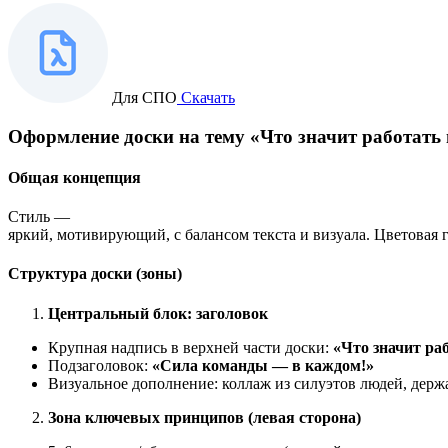
Для СПО
Скачать
Оформление
доски
на
тему
«Что
значит
работать
Общая
концепция
Стиль
—
яркий,
мотивирующий,
с
балансом
текста
и
визуала.
Цветовая
г
Структура
доски
(зоны)
Центральный
блок:
заголовок
Крупная
надпись
в
верхней
части
доски:
«Что
значит
раб
Подзаголовок:
«Сила
команды
— в
каждом!»
Визуальное
дополнение:
коллаж
из
силуэтов
людей,
держ
Зона
ключевых
принципов
(левая
сторона)