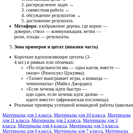
распределение
задач
→
совместная
работа
→
обсуждение
результатов
→
достижение
результата.
Метафора
:
изображение
дерева,
где
корни
—
доверие,
ствол
— коммуникация,
ветви
—
роли,
плоды
— результаты.
Зона
примеров
и
цитат
(нижняя
часть)
Короткие
вдохновляющие
цитаты
(3–
4
шт.)
в
рамках
или
облачках:
«По
отдельности
мы
— одна
капля,
вместе
—
океан»
(Рюносукэ
Цукуяма);
«Талант
выигрывает
игры,
а
команда
—
чемпионаты»
(Майкл
Джордан);
«Если
хочешь
идти
быстро
—
иди
один,
если
хочешь
идти
далеко
—
идите
вместе»
(африканская
пословица).
Реальные
примеры
успешной
командной
работы
(школьн
Материалы для 1 класса
,
Материалы для 10 класса
,
Материалы
для 11 класса
,
Материалы для 2 класса
,
Материалы для 3
класса
,
Материалы для 4 класса
,
Материалы для 5 класса
,
Материалы для 6 класса
,
Материалы для 7 класса
,
Материалы