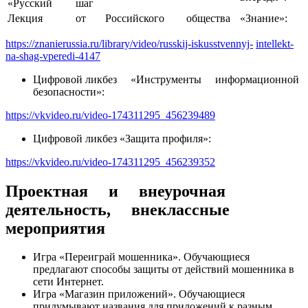
«Русский
шаг
Лекция
от Российского общества
«Знание»:
https://znanierussia.ru/library/video/russkij-iskusstvennyj-
intellekt-
na-shag-vperedi-4147
Цифровой ликбез «Инструменты информационной
безопасности»:
https://vkvideo.ru/video-174311295_456239489
Цифровой ликбез «Защита профиля»:
https://vkvideo.ru/video-174311295_456239352
Проектная и внеурочная
деятельность, внеклассные
мероприятия
Игра «Переиграй мошенника». Обучающиеся
предлагают способы защиты от действий мошенника в
сети Интернет.
Игра «Магазин приложений». Обучающиеся
придумывают названия для приложений к разным