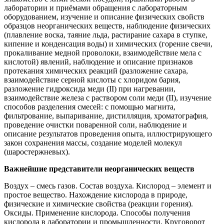
лаборатории и приёмами обращения с лабораторным
оборудованием, изучение и описание физических свойств
образцов неорганических веществ, наблюдение физических
(плавление воска, таяние льда, растирание сахара в ступке,
кипение и конденсация воды) и химических (горение свечи,
прокаливание медной проволоки, взаимодействие мела с
кислотой) явлений, наблюдение и описание признаков
протекания химических реакций (разложение сахара,
взаимодействие серной кислоты с хлоридом бария,
разложение гидроксида меди (II) при нагревании,
взаимодействие железа с раствором соли меди (II), изучение
способов разделения смесей: с помощью магнита,
фильтрование, выпаривание, дистилляция, хроматография,
проведение очистки поваренной соли, наблюдение и
описание результатов проведения опыта, иллюстрирующего
закон сохранения массы, создание моделей молекул
(шаростержневых).
Важнейшие представители неорганических веществ
Воздух – смесь газов. Состав воздуха. Кислород – элемент и
простое вещество. Нахождение кислорода в природе,
физические и химические свойства (реакции горения).
Оксиды. Применение кислорода. Способы получения
кислорода в лаборатории и промышленности. Круговорот