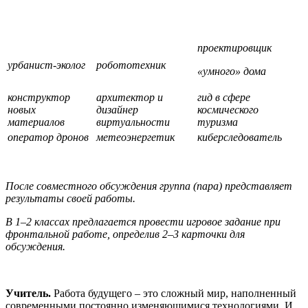
проектировщик
урбанист-эколог
робототехник
«умного» дома
конструктор
архитектор и
гид в сфере
новых
дизайнер
космического
материалов
виртуальности
туризма
оператор дронов
метеоэнергетик
киберследователь
После совместного обсуждения группа (пара) представляет
результаты своей работы.
В 1–2 классах предлагается провести игровое задание при
фронтальной работе, определив 2–3 карточки для
обсуждения.
Учитель.
Работа будущего – это сложный мир, наполненный
современными постоянно изменяющимися технологиями. И