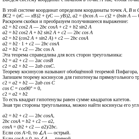
В этой системе координат определим координаты точек
А
,
В
и
ВС
2 = (
x
C —
x
B)2 + (
y
C —
y
B)2,
a
2 = (
bcos A
—
c
)2 + (
bsin A
— 0
Раскроем скобки и преобразуем получившееся выражение:
a
2 =
b
2
cos
2
A
— 2
bc cosA
+
c
2 +
b
2
sin
2
A
a
2 =
b
2
cos
2
A
+
b
2
sin
2
A
+
c
2 — 2
bc cos A
a
2 =
b
2 (
cos
2
A
+
sin
2
A
) +
c
2 — 2
bc cosA
a
2 =
b
2 ∙ 1 +
c
2 — 2
bc cosA
a
2 =
b
2 +
c
2 — 2bc cos A
Эта теорема справедлива для всех сторон треугольника:
b
2 =
a
2 +
c
2 — 2
ac cosB
c
2 =
a
2 +
b
2 — 2
ab cosC
.
Теорему косинусов называют обобщённой теоремой Пифагора, т
Запишем теорему косинусов для гипотенузы прямоугольного т
c
2 =
a
2 +
b
2 — 2
ab cos C
cos C
=
cos
⁡90° = 0,
c
2 =
a
2 +
b
2
То есть квадрат гипотенузы равен сумме квадратов катетов.
Зная три стороны треугольника, можно найти косинусы его углов
a
2 =
b
2 +
c
2 — 2
bc cosA
,
2
bc cosA
=
b
2 +
c
2 —
a
2,
cosA
= (
b
2 +
c
2 —
a
2)/2
bc
.
Если
cos A
>0, то ∠
A
— острый.
Если
cosA
= 0, то ∠
A
— прямой.