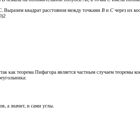
С
. Выразим квадрат расстояния между точками
В
и
С
через их ко
)2
ак как теорема Пифагора является частным случаем теоремы ко
реугольника:
, а значит, и сами углы.