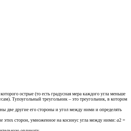
которого острые (то есть градусная мера каждого угла меньше
усам). Тупоугольный треугольник – это треугольник, в котором
ны две другие его стороны и угол между ними и определять
ие этих сторон, умноженное на косинус угла между ними:
а
2 =
ительную ординату.