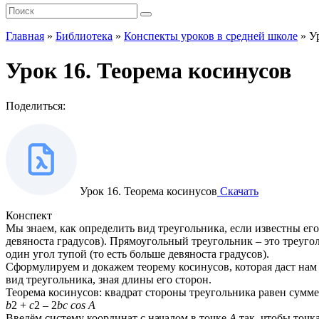
Главная
»
Библиотека
»
Конспекты уроков в средней школе
»
У
Урок 16. Теорема косинусов
Поделиться:
Урок 16. Теорема косинусов
Скачать
Конспект
Мы знаем, как определить вид треугольника, если известны его
девяноста градусов). Прямоугольный треугольник – это треугол
один угол тупой (то есть больше девяноста градусов).
Сформулируем и докажем теорему косинусов, которая даст нам 
вид треугольника, зная длины его сторон.
Теорема косинусов: квадрат стороны треугольника равен сумме
b
2 +
c
2 – 2
bc cos A
Введём систему координат с началом в точке
А
так, чтобы точк