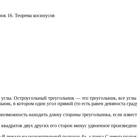
рок 16. Теорема косинусов
 углы. Остроугольный треугольник — это треугольник, все углы 
ьник, в котором один угол прямой (то есть равен девяноста град
возможность находить длину стороны треугольника, если извест
 квадратов двух других его сторон минус удвоенное произведен
а
В
лежала на положительной полуоси
Ах
, а точка
С
имела полож