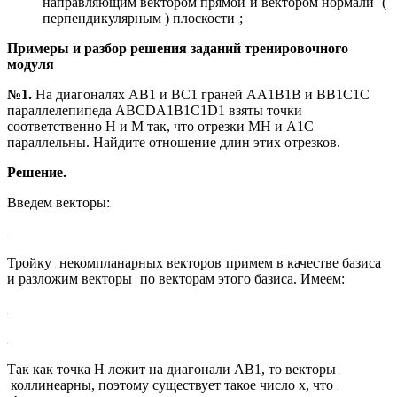
направляющим вектором прямой
и вектором нормали
(
перпендикулярным ) плоскости
;
Примеры и разбор решения заданий тренировочного
модуля
№1.
На диагоналях АВ1 и ВС1 граней AA1B1B и ВВ1С1С
параллелепипеда ABCDA1B1C1D1 взяты точки
соответственно Н и M так, что отрезки MН и A1C
параллельны. Найдите отношение длин этих отрезков.
Решение.
Введем векторы:
Тройку
некомпланарных векторов
примем в качестве базиса
и разложим векторы
по векторам этого базиса. Имеем:
Так как точка Н лежит на диагонали АВ1, то векторы
коллинеарны, поэтому существует такое число х, что