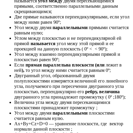
называется
угол между
двумя пересекающимися
прямыми, соответственно параллельными данным
скрещивающимся;
Две прямые называются перпендикулярными, если угол
между ними равен 90º;
Угол между двумя
параллельными
прямыми считается
равным нулю;
Углом между плоскостью и не перпендикулярной ей
прямой
называется
угол межу этой прямой и ее
проекцией на данную плоскость ( 0º <
< 90º);
Угол между взаимно перпендикулярными прямой и
плоскостью равен 90º;
Если
прямая параллельна
плоскости (или
лежит в
ней
),
то угол между ними считается равным 0º;
Двугранный угол, образованный двумя
полуплоскостями измеряется величиной его линейного
угла, получаемого при пересечении двугранного угла
плоскостью, перпендикулярно его
ребру, величина
двугранного угла принадлежит промежутку ( 0º ;180º);
Величина угла между двумя пересекающимися
плоскостями принадлежит промежутку
;
Угол между двумя
параллельными
плоскостями
считается равным нулю.
Ax+By+Cz+D=0 — уравнение плоскости, где
вектор
нормали данной плоскости ;