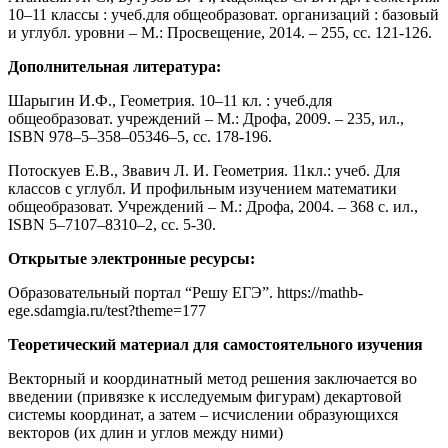
10–11 классы : учеб.для общеобразоват. организаций : базовый
и углубл. уровни – М.: Просвещение, 2014. – 255, сс. 121-126.
Дополнительная литература:
Шарыгин И.Ф., Геометрия. 10–11 кл. : учеб.для
общеобразоват. учреждений – М.: Дрофа, 2009. – 235, ил.,
ISBN 978–5–358–05346–5, сс. 178-196.
Потоскуев Е.В., Звавич Л. И. Геометрия. 11кл.: учеб. Для
классов с углубл. И профильным изучением математики
общеобразоват. Учреждений – М.: Дрофа, 2004. – 368 с. ил.,
ISBN 5–7107–8310–2, сс. 5-30.
Открытые электронные ресурсы:
Образовательный портал “Решу ЕГЭ”. https://mathb-
ege.sdamgia.ru/test?theme=177
Теоретический материал для самостоятельного изучения
Векторный и координатный метод решения заключается во
введении (привязке к исследуемым фигурам) декартовой
системы координат, а затем – исчислении образующихся
векторов (их длин и углов между ними)