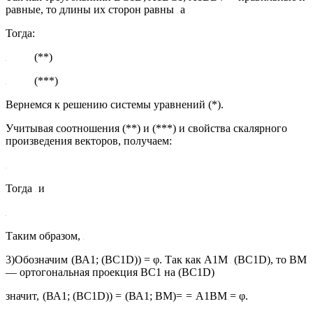
равные, то длины их сторон равны
а
Тогда:
(**)
(***)
Вернемся к решению системы уравнений (*).
Учитывая соотношения (**) и (***) и свойства скалярного
произведения векторов, получаем:
Тогда
и
Таким образом,
3)Обозначим
(ВА1; (ВС1D)) = φ. Так как А1М
(ВС1D), то ВМ
— ортогональная проекция ВС1 на (ВС1D)
значит,
(ВА1; (ВС1D)) =
(ВА1; ВМ)=
=
А1ВМ = φ.