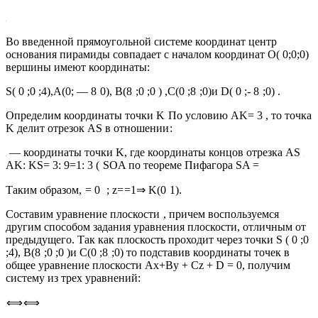
Во введенной прямоугольной системе координат центр
основания пирамиды совпадает с началом координат О( 0;0;0)
вершины имеют координаты:
S( 0 ;0 ;4),A(0; — 8
0), B(8
;0 ;0 ) ,C(0 ;8
;0)и D( 0 ;- 8
;0) .
Определим координаты точки K
По условию AK= 3 , то точка
K делит отрезок AS в отношении
:
— координаты точки K, где координаты концов отрезка AS
AK: KS= 3: 9=1: 3 (
SOA по теореме Пифагора SA =
Таким образом,
= 0
; z=
=1⇒ K(0
1).
Составим уравнение плоскости
, причем воспользуемся
другим способом задания уравнения плоскости, отличным от
предыдущего. Так как плоскость проходит через точки S ( 0 ;0
;4), B(8
;0 ;0 )и C(0 ;8
;0) то подставив координаты точек в
общее уравнение плоскости Ax+By + Cz + D = 0, получим
систему из трех уравнений:
⟺
⟺