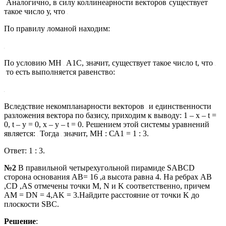
Аналогично, в силу коллинеарности векторов
существует
такое число у, что
По правилу ломаной находим:
По условию MН
A1C, значит, существует такое число t, что
то есть выполняется равенство:
Вследствие некомпланарности векторов
и единственности
разложения вектора по базису, приходим к выводу: 1 – х – t =
0, t – у = 0, х – у – t = 0. Решением этой системы уравнений
является:
Тогда
значит, МН : СА1 = 1 : 3.
Ответ: 1 : 3.
№2
В правильной четырехугольной пирамиде SABCD
сторона основания AB= 16 ,а высота равна 4. На ребрах AB
,CD ,AS отмечены точки M, N и K соответственно, причем
AM = DN = 4,AK = 3.Найдите расстояние от точки K до
плоскости SBC.
Решение
: