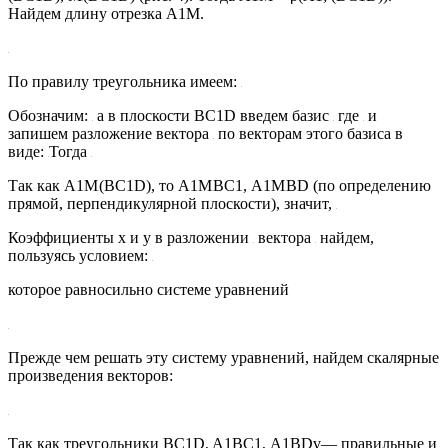
Найдем длину отрезка A1М.
По правилу треугольника имеем:
Обозначим:
а в плоскости ВС1D введем базис
где
и
запишем разложение вектора
по векторам этого базиса в
виде:
Тогда
Так как A1М
(ВС1D), то A1М
ВС1, A1М
ВD (по определению
прямой, перпендикулярной плоскости), значит,
Коэффициенты х и у в разложении
вектора
найдем,
пользуясь условием:
которое равносильно системе уравнений
Прежде чем решать эту систему уравнений, найдем скалярные
произведения векторов:
Так как треугольники ВС1D, A1ВС1, A1ВDv— правильные и