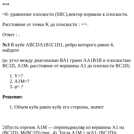
⟺
=0- уравнение плоскости (SBC),
вектор нормали к плоскости.
Расстояние от точки K до плоскости
:
=
=
.
Ответ :
.
№3
В кубе ABCDA1B1C1D1, ребро которого равно 6,
найдите
(φ- угол между диагональю ВА1 грани АА1В1В и плоскостью
ВС1D, А1М- расстояние от вершины А1 до плоскости ВС1D)
V=?
А1М=?
φ= ?
Решение:
Объем куба равен кубу его стороны, значит
2)Пусть отрезок A1М — перпендикуляр из вершины А1 на
(ВС1D), М
(ВС1D) (рис. 4). Тогда A1М = ρ(А1; (ВС1D)).