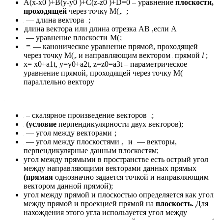
A(x-x0 )+B(y-y0 )+C(z-z0 )+D=0 – уравнение
плоскости,
проходящей
через точку M(
,
;
— длина вектора
;
длина вектора
или длина отрезка AB ,если A
— уравнение плоскости
M(
;
=
— каноническое уравнение прямой, проходящей
через точку M(
,
и направляющим вектором
прямой
l
;
x= x0+a1t, y=y0+a2t, z=z0=a3t – параметрическое
уравнение прямой, проходящей через точку M(
параллельно вектору
– скалярное произведение векторов
;
(условие
перпендикулярности двух векторов);
— угол между векторами
;
— угол между плоскостями
,
и
— векторы,
перпендикулярные данным плоскостям;
угол между прямыми в пространстве есть острый угол
между направляющими векторами данных прямых
(прямая
однозначно задается точкой и направляющим
вектором данной прямой);
угол между прямой и плоскостью определяется как угол
между прямой и проекцией прямой на
плоскость.
Для
нахождения этого угла используется угол между