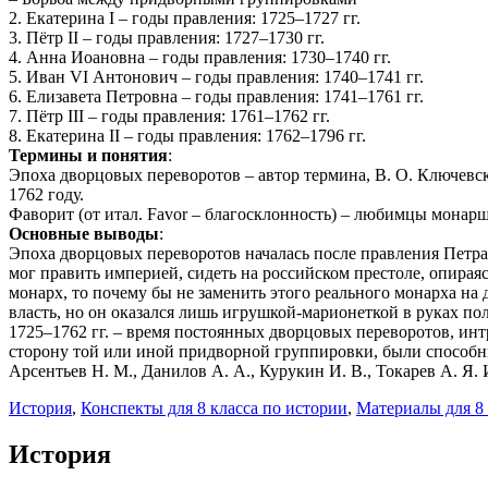
2. Екатерина I – годы правления: 1725–1727 гг.
3. Пётр II – годы правления: 1727–1730 гг.
4. Анна Иоановна – годы правления: 1730–1740 гг.
5. Иван VI Антонович – годы правления: 1740–1741 гг.
6. Елизавета Петровна – годы правления: 1741–1761 гг.
7. Пётр III – годы правления: 1761–1762 гг.
8. Екатерина II – годы правления: 1762–1796 гг.
Термины и понятия
:
Эпоха дворцовых переворотов – автор термина, В. О. Ключевск
1762 году.
Фаворит (от итал. Favor – благосклонность) – любимцы монар
Основные выводы
:
Эпоха дворцовых переворотов началась после правления Петра 
мог править империей, сидеть на российском престоле, опирая
монарх, то почему бы не заменить этого реального монарха н
власть, но он оказался лишь игрушкой-марионеткой в руках по
1725–1762 гг. – время постоянных дворцовых переворотов, инт
сторону той или иной придворной группировки, были способны
Арсентьев Н. М., Данилов А. А., Курукин И. В., Токарев А. Я. 
История
,
Конспекты для 8 класса по истории
,
Материалы для 8 
История