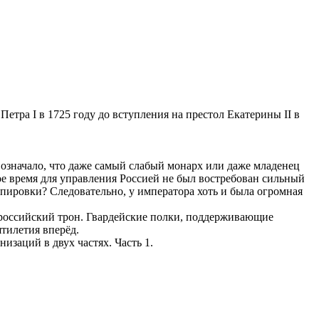
етра I в 1725 году до вступления на престол Екатерины II в
 означало, что даже самый слабый монарх или даже младенец
ое время для управления Россией не был востребован сильный
пировки? Следовательно, у императора хоть и была огромная
ь российский трон. Гвардейские полки, поддерживающие
тилетия вперёд.
изаций в двух частях. Часть 1.