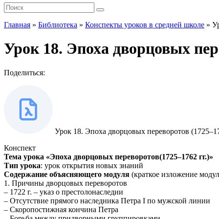
Главная
»
Библиотека
»
Конспекты уроков в средней школе
»
У
Урок 18. Эпоха дворцовых пере
Поделиться:
Урок 18. Эпоха дворцовых переворотов (1725–17
Конспект
Тема урока «Эпоха дворцовых переворотов(1725–1762 гг.)»
Тип урока
: урок открытия новых знаний
Содержание объясняющего модуля
(краткое изложение модул
1. Причины дворцовых переворотов
– 1722 г. – указ о престолонаследии
– Отсутствие прямого наследника Петра I по мужской линии
– Скоропостижная кончина Петра
– Борьба между придворными группировками