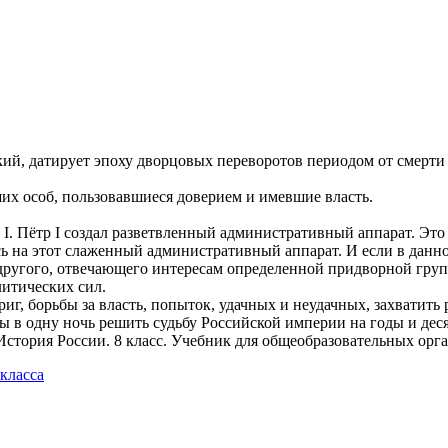
ий, датирует эпоху дворцовых переворотов периодом от смерти П
ших особ, пользовавшиеся доверием и имевшие власть.
I. Пётр I создал разветвленный административный аппарат. Это
сь на этот слаженный административный аппарат. И если в данн
а другого, отвечающего интересам определенной придворной груп
литических сил.
риг, борьбы за власть, попыток, удачных и неудачных, захватит
 в одну ночь решить судьбу Российской империи на годы и деся
История России. 8 класс. Учебник для общеобразовательных орган
класса