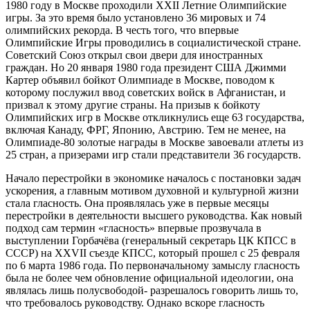
1980 году в Москве проходили XXII Летние Олимпийские
игры. За это время было установлено 36 мировых и 74
олимпийских рекорда. В честь того, что впервые
Олимпийские Игры проводились в социалистической стране.
Советский Союз открыл свои двери для иностранных
граждан. Но 20 января 1980 года президент США Джимми
Картер объявил бойкот Олимпиаде в Москве, поводом к
которому послужил ввод советских войск в Афганистан, и
призвал к этому другие страны. На призыв к бойкоту
Олимпийских игр в Москве откликнулись еще 63 государства,
включая Канаду, ФРГ, Японию, Австрию. Тем не менее, на
Олимпиаде-80 золотые награды в Москве завоевали атлеты из
25 стран, а призерами игр стали представители 36 государств.
Начало перестройки в экономике началось с постановки задач
ускорения, а главным мотивом духовной и культурной жизни
стала гласность. Она проявлялась уже в первые месяцы
перестройки в деятельности высшего руководства. Как новый
подход сам термин «гласность» впервые прозвучала в
выступлении Горбачёва (генеральный секретарь ЦК КПСС в
СССР) на XXVII съезде КПСС, который прошел с 25 февраля
по 6 марта 1986 года. По первоначальному замыслу гласность
была не более чем обновление официальной идеологии, она
являлась лишь полусвободой- разрешалось говорить лишь то,
что требовалось руководству. Однако вскоре гласность