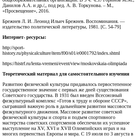
Данилов А.А. и др./,, под ред. А. В. Торкунова. – М.,
«Просвещение», 2016.
Брежнев Л. И. Леонид Ильич Брежнев. Воспоминания. —
издательство политической литературы, 1981. [С. 54-79]
Интернет- ресурсы:
http://sport-
history.ru/physicalculture/item/f00/s01/e0001792/index.shtml
https://histrf.ru/lenta-vremeni/event/view/moskovskaia-olimpiada
Теоретический материал для самостоятельного изучения
Развитию физической культуры придавалось первостепенное
государственное значение с первых же дней существования
Советского государства. В 1931 был введен Всесоюзный
физкультурный комплекс «Готов к труду и обороне СССР»,
сыгравший важную роль в дальнейшем развитии массовости
физкультурного движения. Массовое развитие советской
физической культуры и спорта и подъем спортивного
мастерства советских спортсменов обеспечили их успешное
выступление на XV, XVI и XVII Олимпийских играх и на
многих первенствах Европы и мира. С 19 июля по 3 августа в