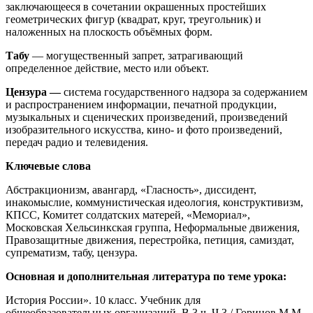
заключающееся в сочетании окрашенных простейших
геометрических фигур (квадрат, круг, треугольник) и
наложенных на плоскость объёмных форм.
Табу
— могущественный запрет, затрагивающий
определенное действие, место или объект.
Цензура —
система государственного надзора за содержанием
и распространением информации, печатной продукции,
музыкальных и сценических произведений, произведений
изобразительного искусства, кино- и фото произведений,
передач радио и телевидения.
Ключевые слова
Абстракционизм, авангард, «Гласность», диссидент,
инакомыслие, коммунистическая идеология, конструктивизм,
КПСС, Комитет солдатских матерей, «Мемориал»,
Московская Хельсинкская группа, Неформальные движения,
Правозащитные движения, перестройка, петиция, самиздат,
супрематизм, табу, цензура.
Основная и дополнительная литература по теме урока:
История России». 10 класс. Учебник для
общеобразовательных организаций. В 3 ч. Ч.3./ Горинов М.М.,