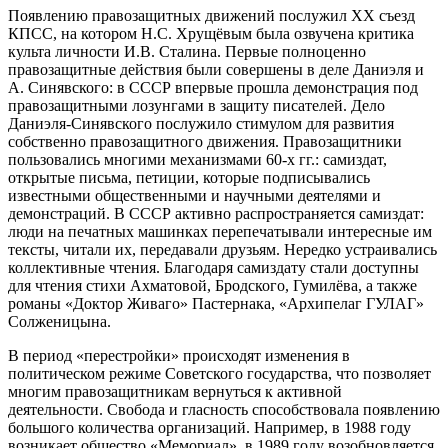
Появлению правозащитных движений послужил XX съезд
КПСС, на котором Н.С. Хрущёвым была озвучена критика
культа личности И.В. Сталина. Первые полноценно
правозащитные действия были совершены в деле Даниэля и
А. Синявского: в СССР впервые прошла демонстрация под
правозащитными лозунгами в защиту писателей. Дело
Даниэля-Синявского послужило стимулом для развития
собственно правозащитного движения. Правозащитники
пользовались многими механизмами 60-х гг.: самиздат,
открытые письма, петиции, которые подписывались
известными общественными и научными деятелями и
демонстраций. В СССР активно распространяется самиздат:
люди на печатных машинках перепечатывали интересные им
тексты, читали их, передавали друзьям. Нередко устраивались
коллективные чтения. Благодаря самиздату стали доступны
для чтения стихи Ахматовой, Бродского, Гумилёва, а также
романы «Доктор Живаго» Пастернака, «Архипелаг ГУЛАГ»
Солженицына.
В период «перестройки» происходят изменения в
политическом режиме Советского государства, что позволяет
многим правозащитникам вернуться к активной
деятельности. Свобода и гласность способствовала появлению
большого количества организаций. Например, в 1988 году
возникает общество «Мемориал», в 1989 году возобновляется