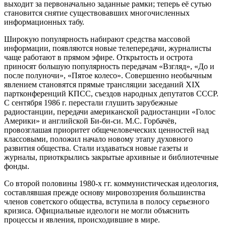
выходит за первоначально заданные рамки; теперь её сутью
становится снятие существовавших многочисленных
информационных табу.
Широкую популярность набирают средства массовой
информации, появляются новые телепередачи, журналисты
чаще работают в прямом эфире. Открытость и острота
приносят большую популярность передачам «Взгляд», «До и
после полуночи», «Пятое колесо». Совершенно необычным
явлением становятся прямые трансляции заседаний XIX
партконференций КПСС, съездов народных депутатов СССР.
С сентября 1986 г. перестали глушить зарубежные
радиостанции, передачи американской радиостанции «Голос
Америки» и английской Би-би-си. М.С. Горбачёв,
провозглашая приоритет общечеловеческих ценностей над
классовыми, положил начало новому этапу духовного
развития общества. Стали издаваться новые газеты и
журналы, приоткрылись закрытые архивные и библиотечные
фонды.
Со второй половины 1980-х гг. коммунистическая идеология,
составлявшая прежде основу мировоззрения большинства
членов советского общества, вступила в полосу серьезного
кризиса. Официальные идеологи не могли объяснить
процессы и явления, происходившие в мире.