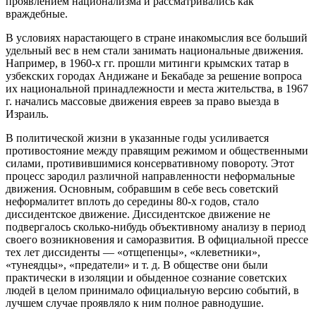
проявлением национализма и рассматривались как
враждебные.
В условиях нарастающего в стране инакомыслия все больший
удельный вес в нем стали занимать национальные движения.
Например, в 1960-х гг. прошли митинги крымских татар в
узбекских городах Андижане и Бекабаде за решение вопроса
их национальной принадлежности и места жительства, в 1967
г. начались массовые движения евреев за право выезда в
Израиль.
В политической жизни в указанные годы усиливается
противостояние между правящим режимом и общественными
силами, противившимися консервативному повороту. Этот
процесс зародил различной направленности неформальные
движения. Основным, собравшим в себе весь советский
неформалитет вплоть до середины 80-х годов, стало
диссидентское движение. Диссидентское движение не
подвергалось сколько-нибудь объективному анализу в период
своего возникновения и саморазвития. В официальной прессе
тех лет диссиденты — «отщепенцы», «клеветники»,
«тунеядцы», «предатели» и т. д. В обществе они были
практически в изоляции и обыденное сознание советских
людей в целом принимало официальную версию событий, в
лучшем случае проявляло к ним полное равнодушие.