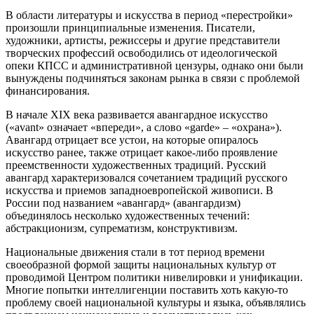
В области литературы и искусства в период «перестройки»
произошли принципиальные изменения. Писатели,
художники, артисты, режиссеры и другие представители
творческих профессий освободились от идеологической
опеки КПСС и административной цензуры, однако они были
вынуждены подчиняться законам рынка в связи с проблемой
финансирования.
В начале XIX века развивается авангардное искусство
(«avant» означает «впереди», а слово «garde» – «охрана»).
Авангард отрицает все устои, на которые опиралось
искусство ранее, также отрицает какое-либо проявление
преемственности художественных традиций. Русский
авангард характеризовался сочетанием традиций русского
искусства и приемов западноевропейской живописи. В
России под названием «авангард» (авангардизм)
объединялось несколько художественных течений:
абстракционизм, супрематизм, конструктивизм.
Национальные движения стали в тот период времени
своеобразной формой защиты национальных культур от
проводимой Центром политики нивелировки и унификации.
Многие попытки интеллигенции поставить хоть какую-то
проблему своей национальной культуры и языка, объявлялись