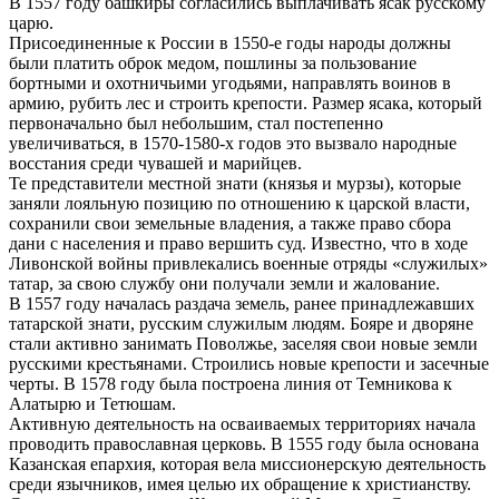
В 1557 году башкиры согласились выплачивать ясак русскому
царю.
Присоединенные к России в 1550-е годы народы должны
были платить оброк медом, пошлины за пользование
бортными и охотничьими угодьями, направлять воинов в
армию, рубить лес и строить крепости. Размер ясака, который
первоначально был небольшим, стал постепенно
увеличиваться, в 1570-1580-х годов это вызвало народные
восстания среди чувашей и марийцев.
Те представители местной знати (князья и мурзы), которые
заняли лояльную позицию по отношению к царской власти,
сохранили свои земельные владения, а также право сбора
дани с населения и право вершить суд. Известно, что в ходе
Ливонской войны привлекались военные отряды «служилых»
татар, за свою службу они получали земли и жалование.
В 1557 году началась раздача земель, ранее принадлежавших
татарской знати, русским служилым людям. Бояре и дворяне
стали активно занимать Поволжье, заселяя свои новые земли
русскими крестьянами. Строились новые крепости и засечные
черты. В 1578 году была построена линия от Темникова к
Алатырю и Тетюшам.
Активную деятельность на осваиваемых территориях начала
проводить православная церковь. В 1555 году была основана
Казанская епархия, которая вела миссионерскую деятельность
среди язычников, имея целью их обращение к христианству.