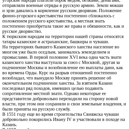
угорские народы платили оброк медом, белками, деньгами,
отправляли военные отряды в русскую армию. Земли мокши
и эрзи давались в кормление русским дворянам. Положение
финно-угорского крестьянства постепенно сближалось с
положением русского крестьянства, а местная знать
постепенно приобретала такие же права и обязанности, как и
русское дворянство.
К тюркским народам на территории нашей страны относятся
татары казанские и астраханские, башкиры и чуваши.
На территориях бывшего Казанского ханства население во
многом уже было оседлым, занималось земледелием и
промыслами. В первой половине XVI века одна часть знати
казанского ханства выступала за союз с Москвой, другая за
подчинение Москвы и возобновление ею выплаты дани, как
во времена Орды. Курс на разрыв отношений постепенно
возобладал, что вынудило Москву принять решение об
окончательном подчинении ханства. За взятием Казани
последовал ряд походов, имевших целью подавить
сопротивление местной знати. Однако некоторые ее
представители добровольно переходили на сторону новой
власти, при этом они сохраняли и свои земельные владения, и
были приняты на русскую службу.
В 1551 году еще во время строительства Свияжска чуваши
добровольно покорились Ивану IV и участвовали в походе на
Казань.