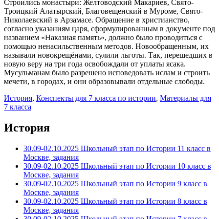
Строились монастыри: Желтоводский Макариев, Свято-
Троицкий Алатырский, Благовещенский в Муроме, Свято-
Николаевский в Арзамасе. Обращение в христианство,
согласно указаниям царя, сформулированным в документе под
названием «Наказная память», должно было проводиться с
помощью ненасильственным методов. Новообращенным, их
называли новокрещёнами, сулили льготы. Так, перешедших в
новую веру на три года освобождали от уплаты ясака.
Мусульманам было разрешено исповедовать ислам и строить
мечети, в городах, и они образовывали отдельные слободы.
История
,
Конспекты для 7 класса по истории
,
Материалы для
7 класса
История
30.09-02.10.2025 Школьный этап по Истории 11 класс в
Москве, задания
30.09-02.10.2025 Школьный этап по Истории 10 класс в
Москве, задания
30.09-02.10.2025 Школьный этап по Истории 9 класс в
Москве, задания
30.09-02.10.2025 Школьный этап по Истории 8 класс в
Москве, задания
30.09-02.10.2025 Школьный этап по Истории 7 класс в