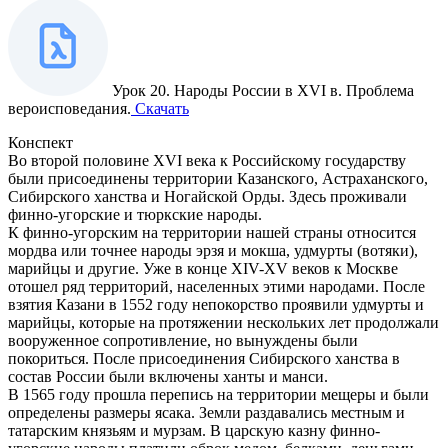
Урок 20. Народы России в XVI в. Проблема
вероисповедания.
Скачать
Конспект
Во второй половине XVI века к Российскому государству
были присоединены территории Казанского, Астраханского,
Сибирского ханства и Ногайской Орды. Здесь проживали
финно-угорские и тюркские народы.
К финно-угорским на территории нашей страны относится
мордва или точнее народы эрзя и мокша, удмурты (вотяки),
марийцы и другие. Уже в конце XIV-XV веков к Москве
отошел ряд территорий, населенных этими народами. После
взятия Казани в 1552 году непокорство проявили удмурты и
марийцы, которые на протяжении нескольких лет продолжали
вооруженное сопротивление, но вынуждены были
покориться. После присоединения Сибирского ханства в
состав России были включены ханты и манси.
В 1565 году прошла перепись на территории мещеры и были
определены размеры ясака. Земли раздавались местным и
татарским князьям и мурзам. В царскую казну финно-