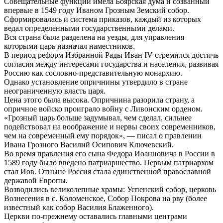
Совещательные функции имела Боярская дума и созванный
впервые в 1549 году Иваном Грозным Земский собор.
Сформировалась и система приказов, каждый из которых
ведал определенными государственными делами.
Вся страна была разделена на уезды, для управления
которыми царь назначал наместников.
В период реформ Избранной Рады Иван IV стремился достичь
согласия между интересами государства и населения, развивая
Россию как сословно-представительную монархию.
Однако установление опричнины утвердило в стране
неограниченную власть царя.
Цена этого была высока. Опричнина разорила страну, а
опричное войско проиграло войну с Ливонским орденом.
«Грозный царь больше задумывал, чем сделал, сильнее
подействовал на воображение и нервы своих современников,
чем на современный ему порядок», — писал о правлении
Ивана Грозного Василий Осипович Ключевский.
Во время правления его сына Федора Иоанновича в России в
1589 году было введено патриаршество. Первым патриархом
стал Иов. Отныне Россия стала единственной православной
державой Европы.
Возводились великолепные храмы: Успенский собор, церковь
Вознесения в с. Коломенское, Собор Покрова на рву (более
известный как собор Василия Блаженного).
Церкви по-прежнему оставались главными центрами