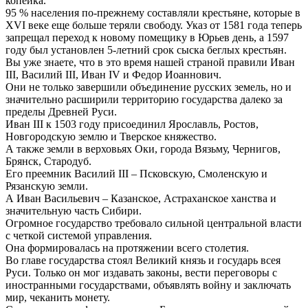
копейка.
95 % населения по-прежнему составляли крестьяне, которые в
XVI веке еще больше теряли свободу. Указ от 1581 года теперь
запрещал переход к новому помещику в Юрьев день, а 1597
году был установлен 5-летний срок сыска беглых крестьян.
Вы уже знаете, что в это время нашей страной правили Иван
III, Василий III, Иван IV и Федор Иоаннович.
Они не только завершили объединение русских земель, но и
значительно расширили территорию государства далеко за
пределы Древней Руси.
Иван III к 1503 году присоединил Ярославль, Ростов,
Новгородскую землю и Тверское княжество.
А также земли в верховьях Оки, города Вязьму, Чернигов,
Брянск, Стародуб.
Его преемник Василий III – Псковскую, Смоленскую и
Рязанскую земли.
А Иван Васильевич – Казанское, Астраханское ханства и
значительную часть Сибири.
Огромное государство требовало сильной центральной власти
с четкой системой управления.
Она формировалась на протяжении всего столетия.
Во главе государства стоял Великий князь и государь всея
Руси. Только он мог издавать законы, вести переговоры с
иностранными государствами, объявлять войну и заключать
мир, чеканить монету.