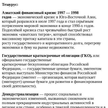
Тезаурус:
Азиатский финансовый кризис 1997 — 1998
годов
— экономический кризис в Юго-Восточной Азии,
который разразился в июле 1997 года и стал серьёзным
потрясением мировой экономики в конце 1990-х годов.
Подоплёкой кризиса стал чрезвычайно быстрый рост
экономик «азиатских тигров», который способствовал
массивному притоку капитала в эти страны,
росту государственного и корпоративного долга, перегреву
экономики и буму на рынке недвижимости.
Государственные краткосрочные облигации (ГКО),
или
официально государственные
краткосрочные бескупонные облигации Российской
Федерации, — государственные ценные бумаги, эмитентом
которых выступало Министерство финансов Российской
Федерации (эмитент — организация, которая выпускает
(эмитирует) ценные бумаги для развития и финансирования
своей деятельности).
Деиндустриализация
— процесс социальных и
экономических изменений, вызванных снижением или
полным прекращением индустриальных активностей в
регионе или стране, особенно в тяжелой промышленности и в