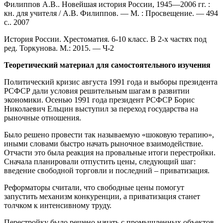
Филиппов А.В.. Новейшая история России, 1945—2006 гг. :
кн. для учителя / А.В. Филиппов. — М. : Просвещение. — 494
с.. 2007
История России. Хрестоматия. 6-10 класс. В 2-х частях под
ред. Торкунова. М.: 2015. — Ч-2
Теоретический материал для самостоятельного изучения
Политический кризис августа 1991 года и выборы президента
РСФСР дали условия решительным шагам в развитии
экономики. Осенью 1991 года президент РСФСР Борис
Николаевич Ельцин выступил за переход государства на
рыночные отношения.
Было решено провести так называемую «шоковую терапию»,
иными словами быстро начать рыночное взаимодействие.
Отчасти это была реакция на провальные итоги перестройки.
Сначала планировали отпустить цены, следующий шаг:
введение свободной торговли и последний – приватизация.
Реформаторы считали, что свободные цены помогут
запустить механизм конкуренции, а приватизация станет
толчком к интенсивному труду.
Перестройку было решено начать с промышленных объектов,