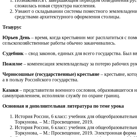
Познакомятся с завершающим периодом объединения русск
сложилась новая структура населения.
Узнают о складывании системы поместного землевладени
средствами архитектурного оформления столицы.
Тезаурус
Юрьев День
– время, когда крестьянин мог расплатиться с по
сельскохозяйственные работы обычно заканчивались.
Судебник
– свод законов, единых для всего государства. Был в
Пожилое
– компенсация землевладельцу за потерю рабочих рук
Черносошные (государственные) крестьяне
– крестьяне, кот
а в пользу Российского государства.
Казаки
– представители военного сословия, образовавшегося н
самоуправлением, исполняли службу по охране границ.
Основная и дополнительная литература по теме урока
История России, 6 класс: учебник для общеобразовательн
Торкунова. – М.: Просвещение, 2019.
История России, 6 класс: учебник для общеобразовательн
Торкунова, – М.: Просвещение, 2019. Электронная форма