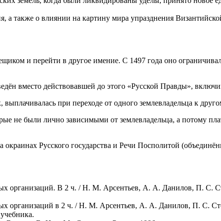
их земель, когда были ликвидированы уделы, принято новое ед
я, а также о влиянии на картину мира упразднения Византийс
мещиком и перейти в другое имение. С 1497 года оно ограничивал
ведён вместо действовавшей до этого «Русской Правды», включив
, выплачивалась при переходе от одного землевладельца к друго
орые не были лично зависимыми от землевладельца, а потому пл
а окраинах Русского государства и Речи Посполитой (объединённ
ых организаций. В 2 ч. / Н. М. Арсентьев, А. А. Данилов, П. С.
ых организаций в 2 ч. / Н. М. Арсентьев, А. А. Данилов, П. С. 
 учебника.