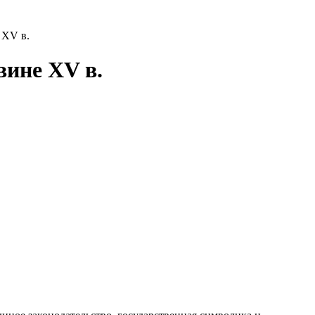
 XV в.
вине XV в.