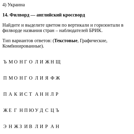
4) Украина
14. Филворд — английский кроссворд
Найдите и выделите цветом по вертикали и горизонтали в
филворде названия стран – наблюдателей БРИК.
Тип вариантов ответов: (
Текстовые
, Графические,
Комбинированные).
Ъ
М
О
Н
Г
О
Л
И
Ж
Н
Щ
П
М
О
Н
Г
О
Л
И
Я
Ф
Ж
П
А
К
И
С
Т
А
Н
Н
Л
Р
Ж
Е
Г
Н
П
Ю
У
Д
С
Ц
Ъ
Э
Н
Ж
З
И
В
Л
И
Р
А
Н