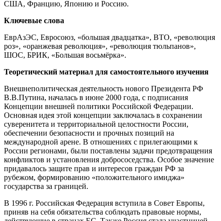
США, Францию, Японию и Россию.
Ключевые слова
ЕврАзЭС, Евросоюз, «большая двадцатка», ВТО, «революция
роз», «оранжевая революция», «революция тюльпанов»,
ШОС, БРИК, «Большая восьмёрка».
Теоретический материал для самостоятельного изучения
Внешнеполитическая деятельность нового Президента РФ
В.В.Путина, началась в июне 2000 года, с подписания
Концепции внешней политики Российской Федерации.
Основная идея этой концепции заключалась в сохранении
суверенитета и территориальной целостности России,
обеспечении безопасности и прочных позиций на
международной арене. В отношениях с прилегающими к
России регионами, были поставлены задачи предотвращения
конфликтов и установления добрососедства. Особое значение
придавалось защите прав и интересов граждан РФ за
рубежом, формированию «положительного имиджа»
государства за границей.
В 1996 г. Российская Федерация вступила в Совет Европы,
приняв на себя обязательства соблюдать правовые нормы,
действующие в странах ЕС. Также Россия стала участницей