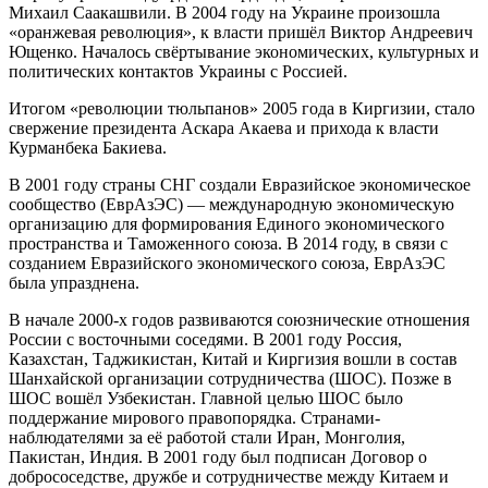
Михаил Саакашвили. В 2004 году на Украине произошла
«оранжевая революция», к власти пришёл Виктор Андреевич
Ющенко. Началось свёртывание экономических, культурных и
политических контактов Украины с Россией.
Итогом «революции тюльпанов» 2005 года в Киргизии, стало
свержение президента Аскара Акаева и прихода к власти
Курманбека Бакиева.
В 2001 году страны СНГ создали Евразийское экономическое
сообщество (ЕврАзЭС) — международную экономическую
организацию для формирования Единого экономического
пространства и Таможенного союза. В 2014 году, в связи с
созданием Евразийского экономического союза, ЕврАзЭС
была упразднена.
В начале 2000-х годов развиваются союзнические отношения
России с восточными соседями. В 2001 году Россия,
Казахстан, Таджикистан, Китай и Киргизия вошли в состав
Шанхайской организации сотрудничества (ШОС). Позже в
ШОС вошёл Узбекистан. Главной целью ШОС было
поддержание мирового правопорядка. Странами-
наблюдателями за её работой стали Иран, Монголия,
Пакистан, Индия. В 2001 году был подписан Договор о
добрососедстве, дружбе и сотрудничестве между Китаем и