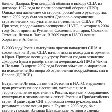
баланс, Джордж Буш-младший объявил о выходе США из
договора 1972 года по противоракетной обороне (ПРО).
Однако под давлением со стороны российского руководства,
уже в 2002 году был заключён Договор о сокращении
стратегических наступательных потенциалов США и РФ.
При этом, продолжалось расширение НАТО, в которое в 2004
году были приняты Румыния, Словения, Болгария, Словакия,
Эстония, Литва и Латвия. В 2009 году в НАТО вошли
Хорватия и Албания.
В 2003 году Россия выступила против нападения США и
союзников на Ирак. США начали искать повод для вторжения
в Иран. Прямую военную угрозу России создало заявление
Джорджа Буша о развёртывании американской ПРО в Чехии
и Польши. В апреле 2007 года Россия объявила о моратории
на исполнение Договора об ограничении вооружённых сил в
Европе (ДОВСЕ).
Вступление Литвы, Латвии и Эстонии в НАТО, нарушение
прав русскоязычного населения, материальные и
территориальные претензии к России, привели к сокращению
культурных и экономических связей России и Прибалтийских
стран. В ряде стран СНГ произошла смена руководства. В
результате «революции роз» в Грузии в 2003 году, был
свергнут режим Эдуарда Шеварднадзе, которого сменил