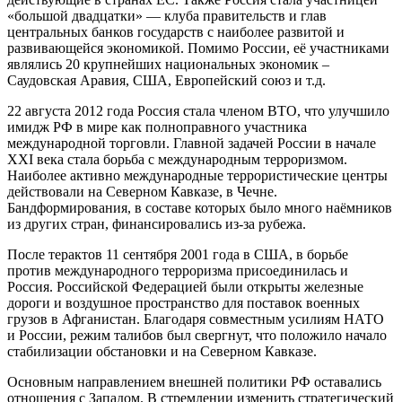
«большой двадцатки» — клуба правительств и глав
центральных банков государств с наиболее развитой и
развивающейся экономикой. Помимо России, её участниками
являлись 20 крупнейших национальных экономик –
Саудовская Аравия, США, Европейский союз и т.д.
22 августа 2012 года Россия стала членом ВТО, что улучшило
имидж РФ в мире как полноправного участника
международной торговли. Главной задачей России в начале
ХХI века стала борьба с международным терроризмом.
Наиболее активно международные террористические центры
действовали на Северном Кавказе, в Чечне.
Бандформирования, в составе которых было много наёмников
из других стран, финансировались из-за рубежа.
После терактов 11 сентября 2001 года в США, в борьбе
против международного терроризма присоединилась и
Россия. Российской Федерацией были открыты железные
дороги и воздушное пространство для поставок военных
грузов в Афганистан. Благодаря совместным усилиям НАТО
и России, режим талибов был свергнут, что положило начало
стабилизации обстановки и на Северном Кавказе.
Основным направлением внешней политики РФ оставались
отношения с Западом. В стремлении изменить стратегический