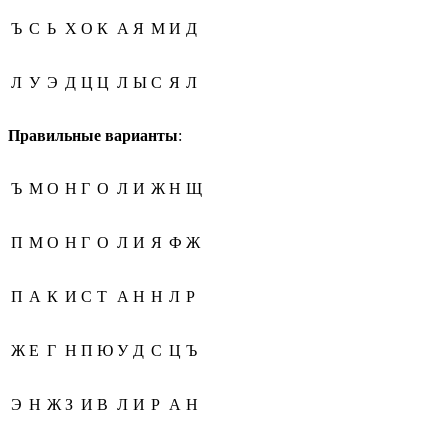
Ъ
С
Ь
Х
О
К
А
Я
М
И
Д
Л
У
Э
Д
Ц
Ц
Л
Ы
С
Я
Л
Правильные варианты
:
Ъ
М
О
Н
Г
О
Л
И
Ж
Н
Щ
П
М
О
Н
Г
О
Л
И
Я
Ф
Ж
П
А
К
И
С
Т
А
Н
Н
Л
Р
Ж
Е
Г
Н
П
Ю
У
Д
С
Ц
Ъ
Э
Н
Ж
З
И
В
Л
И
Р
А
Н