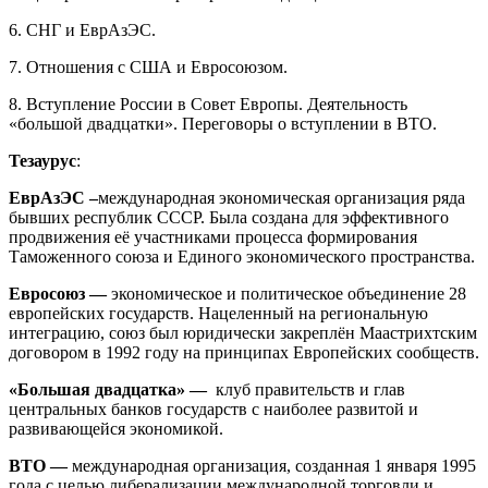
6. СНГ и ЕврАзЭС.
7. Отношения с США и Евросоюзом.
8. Вступление России в Совет Европы. Деятельность
«большой двадцатки». Переговоры о вступлении в ВТО.
Тезаурус
:
ЕврАзЭС –
международная экономическая организация ряда
бывших республик СССР. Была создана для эффективного
продвижения её участниками процесса формирования
Таможенного союза и Единого экономического пространства.
Евросоюз —
экономическое и политическое объединение 28
европейских государств. Нацеленный на региональную
интеграцию, союз был юридически закреплён Маастрихтским
договором в 1992 году на принципах Европейских сообществ.
«Большая двадцатка» —
клуб правительств и глав
центральных банков государств с наиболее развитой и
развивающейся экономикой.
ВТО —
международная организация, созданная 1 января 1995
года с целью либерализации международной торговли и