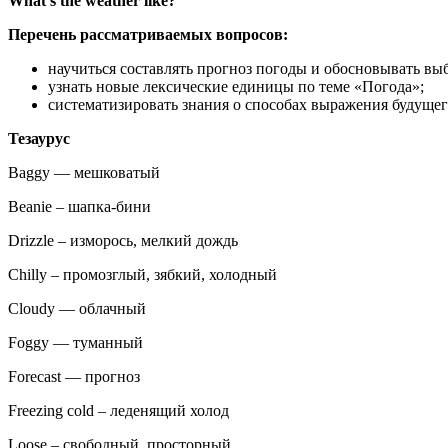
What’s the weather like?
Перечень рассматриваемых вопросов:
научиться составлять прогноз погоды и обосновывать в
узнать новые лексические единицы по теме «Погода»;
систематизировать знания о способах выражения будущего вр
Тезаурус
Baggy — мешковатый
Beanie – шапка-бини
Drizzle – изморось, мелкий дождь
Chilly – промозглый, зябкий, холодный
Cloudy — облачный
Foggy — туманный
Forecast — прогноз
Freezing cold – леденящий холод
Loose – свободный, просторный