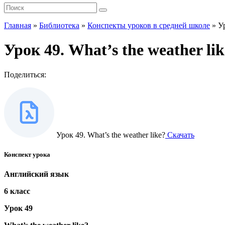
Главная
»
Библиотека
»
Конспекты уроков в средней школе
»
Ур
Урок 49. What’s the weather li
Поделиться:
Урок 49. What’s the weather like?
Скачать
Конспект урока
Английский язык
6 класс
Урок 49