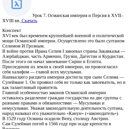
Урок 7. Османская империя и Персия в XVII–
XVIII вв.
Скачать
Конспект
XVI век был временем крупнейшей военной и политической
мощи Османской империи. Осуществлено это было султаном
Селимом И Грозным.
В войне против Ирана Селим I завоевал страны Закавказья —
Азербайджан, часть Армении, Грузии, Дагестан и Курдистан.
После этого он начал завоевание Сирии и Египта.
Присоединив их земли к своей империи, он провозгласил
себя халифом — главой всех мусульман.
Наивысшего расцвета империя достигла при сыне Селима —
Сулеймане 1. Он проявил себя не только как завоеватель, но и
как талантливый правитель
Главной особенностью законов Османской империи
оставалось разделение граждан государства на две группы с
разными правами и обязанностями — Мусульман и
немусульман. Уважая законодательную деятельность султана,
народ называл его уважительно «Канун» («законодатель»)
В 1529 году Османы осадили Вену, столицу Австрии.
Сам Сулейман погиб в 1566 году при осаде крепости в
Венгрии