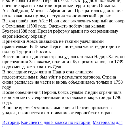
в 80-Е годы 16 века. Персия оказалась в трудном положении,
внешние враги захватили огромные территории: Османы-
Азербайджан, Моголы- Афганистан. Прекратилось движение
по караванным путям, наступил экономический кризис
Выход нашёл шах Абас И, он смог заключить мирный договор
с Османами (1590 год), Одержать победу над ханами
Бухары(1588 год).Провёл реформу армии по современному
европейскому образцу.
Приемники Абаса оказались не такими удачливыми
правителями. В 18 веке Персия потеряла часть территорий в
пользу Турции и России.
Восстановить единство страны удалось только Надир-Хану, он
присоединил Закавказье, подчинил Бухарских ханов, а в 1739
году смог даже захватить Дели.
В последние годы жизни Надир стал слишком
подозрительным и был убит в результате заговора. Страна
снова распалась на части и вновь объединилась только в 1758
году
После объединения Персия, боясь судьбы Индии ограничила
свои контакты с европейцами и оставалась закрытой до 1796
года.
В новое время Османская империя и Персия приходят в
упадок, начинается их отставание от европейских стран.
История
,
Конспекты для 8 класса по истории
,
Материалы для