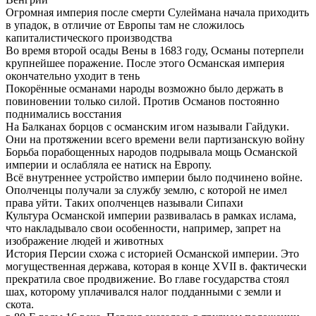
Огромная империя после смерти Сулеймана начала приходить
в упадок, в отличие от Европы там не сложилось
капиталистического производства
Во время второй осады Вены в 1683 году, Османы потерпели
крупнейшее поражение. После этого Османская империя
окончательно уходит в тень
Покорённые османами народы возможно было держать в
повиновении только силой. Против Османов постоянно
поднимались восстания
На Балканах борцов с османским игом называли Гайдуки.
Они на протяжении всего времени вели партизанскую войну
Борьба порабощенных народов подрывала мощь Османской
империи и ослабляла ее натиск на Европу.
Всё внутреннее устройство империи было подчинено войне.
Ополченцы получали за службу землю, с которой не имел
права уйти. Таких ополченцев называли Сипахи
Культура Османской империи развивалась в рамках ислама,
что накладывало свои особенности, например, запрет на
изображение людей и животных
История Персии схожа с историей Османской империи. Это
могущественная держава, которая в конце ХVII в. фактически
прекратила свое продвижение. Во главе государства стоял
шах, которому уплачивался налог подданными с земли и
скота.