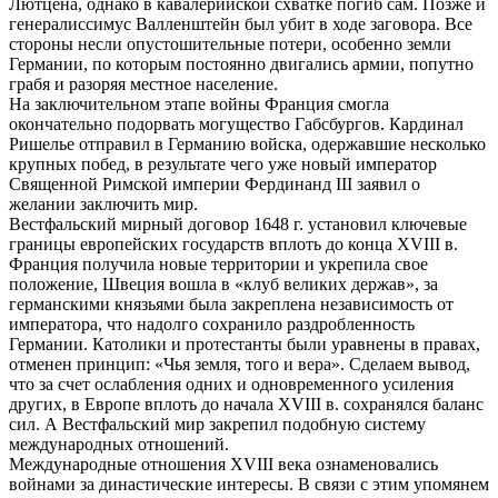
Лютцена, однако в кавалерийской схватке погиб сам. Позже и
генералиссимус Валленштейн был убит в ходе заговора. Все
стороны несли опустошительные потери, особенно земли
Германии, по которым постоянно двигались армии, попутно
грабя и разоряя местное население.
На заключительном этапе войны Франция смогла
окончательно подорвать могущество Габсбургов. Кардинал
Ришелье отправил в Германию войска, одержавшие несколько
крупных побед, в результате чего уже новый император
Священной Римской империи Фердинанд III заявил о
желании заключить мир.
Вестфальский мирный договор 1648 г. установил ключевые
границы европейских государств вплоть до конца XVIII в.
Франция получила новые территории и укрепила свое
положение, Швеция вошла в «клуб великих держав», за
германскими князьями была закреплена независимость от
императора, что надолго сохранило раздробленность
Германии. Католики и протестанты были уравнены в правах,
отменен принцип: «Чья земля, того и вера». Сделаем вывод,
что за счет ослабления одних и одновременного усиления
других, в Европе вплоть до начала XVIII в. сохранялся баланс
сил. А Вестфальский мир закрепил подобную систему
международных отношений.
Международные отношения XVIII века ознаменовались
войнами за династические интересы. В связи с этим упомянем