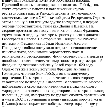
Втянутыми оказались почти все государства Европы.
Причиной явилась великодержавная политика Габсбургов, а
также стремление папства и католических кругов
реставрировать власть Римской церкви в тех германских
княжествах, где еще в XVI веке победила Реформация. Однако
затем в войну были втянуты другие государства, в первую
очередь протестантские, такие как Дания и Швеция. На
стороне протестантов выступила и католическая Франция,
стремившаяся не допустить чрезмерного усиления династии
Габсбургов в Европе. На стороне же Священной Римской
империи и Фердининда II были Испания и Австрия.
Поводом для войны послужило открытое неповиновение
чешской знати, обвинившей королевскую знать в
религиозных преследованиях. Чехия серьезно поплатилась за
подобное неповиновение, что выразилось в разгроме армией
Фердинанда чешского войска у Белой горы в 1620 году.
Однако тут же в войну вступили Франция, Англия и
Голландия, что вело блок Габсбургов к неминуемому
поражению. Несмотря на привлечение на свою сторону
талантливого полководца Альбрехта Валленштейна, массово
набиравшего в свою армию наемников и практикующего
мародерство на завоеванных территориях, несмотря на вывод
из войны Дании, императору не удалось сломить противников
и уже в 1632 г. вступивший в войну шведский король Густав
II Адольф нанес поражение войскам императора в битве у