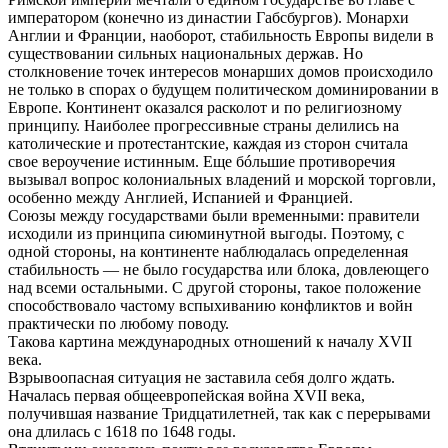
императором (конечно из династии Габсбургов). Монархи
Англии и Франции, наоборот, стабильность Европы видели в
существовании сильных национальных держав. Но
столкновение точек интересов монарших домов происходило
не только в спорах о будущем политическом доминировании в
Европе. Континент оказался расколот и по религиозному
принципу. Наиболее прогрессивные страны делились на
католические и протестантские, каждая из сторон считала
свое вероучение истинным. Еще бóльшие противоречия
вызывал вопрос колониальных владений и морской торговли,
особенно между Англией, Испанией и Францией.
Союзы между государствами были временными: правители
исходили из принципа сиюминутной выгоды. Поэтому, с
одной стороны, на континенте наблюдалась определенная
стабильность — не было государства или блока, довлеющего
над всеми остальными. С другой стороны, такое положение
способствовало частому вспыхиванию конфликтов и войн
практически по любому поводу.
Такова картина международных отношений к началу XVII
века.
Взрывоопасная ситуация не заставила себя долго ждать.
Началась первая общеевропейская война XVII века,
получившая название Тридцатилетней, так как с перерывами
она длилась с 1618 по 1648 годы.