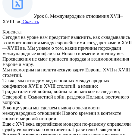
Урок 8. Международные отношения XVII–
XVIII вв.
Скачать
Конспект
Сегодня на уроке нам предстоит выяснить, как складывались
взаимоотношения между европейскими государствами в XVII
—XVIII вв. Мы узнаем о том, какие причины порождали
международные конфликты Нового времени и почему век
Просвещения не смог принести порядка и взаимопонимания
Европе и миру.
Мы посмотрим на политическую карту Европы XVII и XVIII
столетий.
Также, мы отследим ход основных международных
конфликтов XVII и XVIII столетий, а именно:
Тридцатилетней войны, войны за испанское наследство,
Северной и Семилетней войн, разделов Польши, восточного
вопроса.
В конце урока мы сделаем вывод о значимости
международных отношений Нового времени в контексте
эпохи и мировой истории.
Еще с XVI века европейские монархи по-разному определяли
судьбу европейского континента. Правители Священной
Римской империи мечтали о едином государстве во главе с