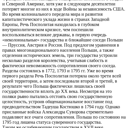
и Северной Америке, хотя уже в следующем десятилетии
потеряет многие из них в ходе Войны за независимость США.
Во время колониального передела мира и развития
капиталистического уклада жизни в странах Западной
Европы, Речь Посполитая находилась в глубоком
внутриполитическом кризисе, чем поспешили
воспользоваться великие державы, в первую очередь
«неколониальные» государства и ближайшие соседи Польши
— Пруссия, Австрия и Россия. Под предлогом уравнения в
правах многонационального населения Польши, а также
отделения исторических земель, три государства устроили
несколько разделов королевства, учитывая слабость и
фактически невозможность сопротивления своего соседа.
Разделы состоялись в 1772, 1793 и 1795 гг. Уже во время
первого раздела Речь Посполитая потеряла около трети всей
своей территории, а затем последовали второй и третий, в
результате чего Польша фактически лишилась своей
государственности вплоть до XX века. Несмотря на это
поляки рьяно пытались отстоять свою государственную
целостность, устроив общенациональное восстание под
предводительством Тадеуша Костюшко в 1794 году. Однако
присланные войска Александра Суворова стремительно
подавляют все очаги сопротивления. Польша по состоянию на
1795 год лишена статуса суверенного государства.
Таким же ослабевающим государством в XVII веке