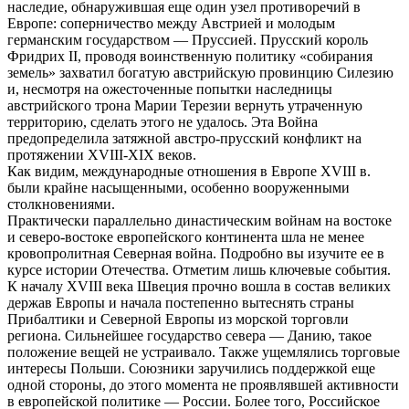
наследие, обнаружившая еще один узел противоречий в
Европе: соперничество между Австрией и молодым
германским государством — Пруссией. Прусский король
Фридрих II, проводя воинственную политику «собирания
земель» захватил богатую австрийскую провинцию Силезию
и, несмотря на ожесточенные попытки наследницы
австрийского трона Марии Терезии вернуть утраченную
территорию, сделать этого не удалось. Эта Война
предопределила затяжной австро-прусский конфликт на
протяжении XVIII-XIX веков.
Как видим, международные отношения в Европе XVIII в.
были крайне насыщенными, особенно вооруженными
столкновениями.
Практически параллельно династическим войнам на востоке
и северо-востоке европейского континента шла не менее
кровопролитная Северная война. Подробно вы изучите ее в
курсе истории Отечества. Отметим лишь ключевые события.
К началу XVIII века Швеция прочно вошла в состав великих
держав Европы и начала постепенно вытеснять страны
Прибалтики и Северной Европы из морской торговли
региона. Сильнейшее государство севера — Данию, такое
положение вещей не устраивало. Также ущемлялись торговые
интересы Польши. Союзники заручились поддержкой еще
одной стороны, до этого момента не проявлявшей активности
в европейской политике — России. Более того, Российское