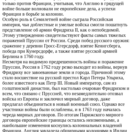
только против Франции, учитывая, что Англию в грядущей
войне больше волновали не европейские дела, а успехи
Франции в борьбе за колонии.
Особую роль в Семилетней войне сыграла Российская
империя, чьи доблестные и умелые войска смогли пошатнуть
представление об армии Фридриха II, как о непобедимой.
Этому утверждению свидетельствуют факты самых тяжелых
поражений Пруссии от России. Среди побед русского оружия:
сражение у деревни Гросс-Егерсдорф, взятие Кенигсберга,
победа при Кунерсдорфе, а также взятие русской армией
Берлина в 1760 году.
Несмотря на видимую предрешенность войны и поражение
Пруссии, Россия в 1762 году резко выходит из войны, вернув
Фридриху все завоеванные земли и города. Причиной этому
стало восшествие на русский престол Карл Петера Ульриха,
более известного как Петр III. Новый император, сам из
голштинской династии, был настолько очарован Фридрихом и
всем, что связано с Пруссией, что незамедлительно отозвал
войска из Европы и заключил мирный договор, даже
предлагал объединиться в новый военный союз. Однако все
участники войны были ослаблены, и в 1763 году началась
череда мирных договоров. По итогам Парижского мирного
договора европейские границы остались неизменными, а
наибольшие изменения коснулись колониальных владений
Франции. Англия завладела обширными колониями в Индии