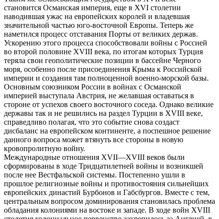
становится Османская империя, еще в XVI столетии
наводившая ужас на европейских королей и владевшая
значительной частью юго-восточной Европы. Теперь же
наметился процесс отставания Порты от великих держав.
Ускорению этого процесса способствовали войны с Россией
во второй половине XVIII века, по итогам которых Турция
теряла свои геополитические позиции в бассейне Черного
моря, особенно после присоединения Крыма к Российской
империи и создания там полноценной военно-морской базы.
Основным союзником России в войнах с Османской
империей выступала Австрия, не желавшая оставаться в
стороне от успехов своего восточного соседа. Однако великие
державы так и не решились на раздел Турции в XVIII веке,
справедливо полагая, что это событие снова создаст
дисбаланс на европейском континенте, а поспешное решение
данного вопроса может втянуть все стороны в новую
кровопролитную войну.
Международные отношения XVII—XVIII веков были
сформированы в ходе Тридцатилетней войны и возникшей
после нее Вестфальской системы. Постепенно ушли в
прошлое религиозные войны и противостояния сильнейших
европейских династий Бурбонов и Габсбургов. Вместе с тем,
центральным вопросом доминирования становилась проблема
обладания колониями на востоке и западе. В ходе войн XVIII
столетия колониальное первенство закрепилось за Англией, в