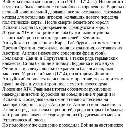
Войну за испанское наследство (1701—1714 гг.). Испания хоть
и утратила былое величие сильнейшего королевства Европы и
великой колониальной державы, все же оставалась лакомым
куском для остальных игроков, желавших нового передела
политической карты. После смерти бездетного короля
Испании Карла II, одновременно французский король
Людовик XIV и австрийские Габсбурги выдвинули на
вакантный трон своих представителей – Филиппа
Анжуйского и эрцгерцога Карла Габсбурга. соответственно.
Против Франции сложилась мощная коалиция, состоящая из
Австрии, Англии (извечного соперника французов),
Голландии, Дании и Португалии, а также ряда германских
княжеств. Силы были не в пользу Людовика и его внука
Филиппа, и, следуя логике сохранения баланса сил, был
заключен Утрехтский мир (1714), по которому Филипп
Анжуйский оставался на испанском престоле, теряя при этом
права на французский трон после смерти своего деда
Людовика XIV. Главным итогом обозначим рухнувшие
надежды династии Бурбонов на объединение Франции и
Испании. Последняя была окончательно оттеснена на
задворки Европы, отдав Австрии и Англии свои владения в
Италии и ряда ключевых крепостей, среди которых Гибралтар,
контролировавшая все судоходство из Средиземного моря в
Атлантический океан.
По подобному же сценарию проходила Война за австрийское