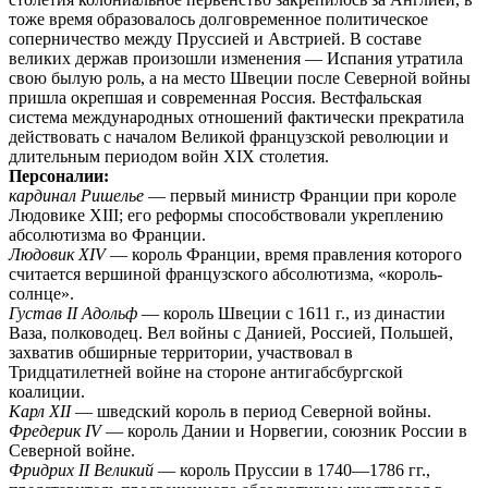
тоже время образовалось долговременное политическое
соперничество между Пруссией и Австрией. В составе
великих держав произошли изменения — Испания утратила
свою былую роль, а на место Швеции после Северной войны
пришла окрепшая и современная Россия. Вестфальская
система международных отношений фактически прекратила
действовать с началом Великой французской революции и
длительным периодом войн XIX столетия.
Персоналии:
кардинал Ришелье
— первый министр Франции при короле
Людовике XIII; его реформы способствовали укреплению
абсолютизма во Франции.
Людовик XIV
— король Франции, время правления которого
считается вершиной французского абсолютизма, «король-
солнце».
Густав II Адольф
— король Швеции с 1611 г., из династии
Ваза, полководец. Вел войны с Данией, Россией, Польшей,
захватив обширные территории, участвовал в
Тридцатилетней войне на стороне антигабсбургской
коалиции.
Карл XII
— шведский король в период Северной войны.
Фредерик IV
— король Дании и Норвегии, союзник России в
Северной войне.
Фридрих II Великий
— король Пруссии в 1740—1786 гг.,