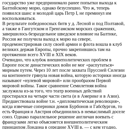
государство уже предпринимало ранее попытки выхода к
Балтийскому морю, однако безуспешно. Что ж, теперь
появился шанс и молодой царь Петр I, не преминул им
воспользоваться.
В результате победоносных битв у д. Лесной и под Полтавой,
а также в Гангутском и Гренгамском морских сражениях,
завершилось безраздельное шведское влияние на Балтике,
Россия же получила выход к морю на севере,
продемонстрировав силу своей армии и флота вошла в клуб
великих держав Европы, прочно закрепившись там на
протяжении всего XVIII и XIX веков.
Очевидно, что клубок внешнеполитических проблем в
Европе после династических войн не мог «распутаться»
мирным путем. Через 10 лет после захвата Пруссией Силезии
на континенте грянула новая война, которую историки иногда
называют «нулевой мировой» или прообразом Первой
мировой войны. Такое сравнение Семилетняя война
заслужила из-за того, что театр военных действий
простирался на четыре части света (и в Америке и в Азии).
Предшествовала войне т.н. «дипломатическая революция»,
когда извечные соперники домов Бурбонов и Габсбургов, то
есть Франция и Австрия объединились в немыслимый доселе
союз. Однако параллельное решение англичан воевать с
французами легко объясняется внешнеполитическим
принципом Лондона в середине XVIII в. — с кем угодно,