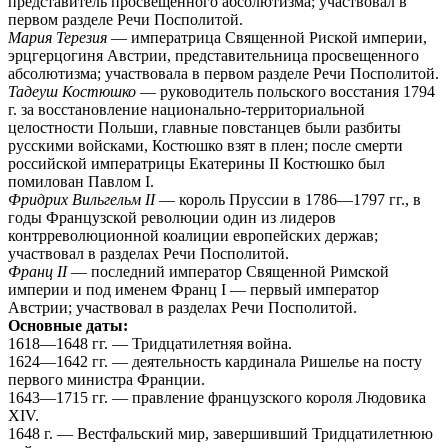
представитель просвещенного абсолютизма; участвовал в
первом разделе Речи Посполитой.
Мария Терезия
— императрица Священной Риской империи,
эрцгерцогиня Австрии, представительница просвещенного
абсолютизма; участвовала в первом разделе Речи Посполитой.
Тадеуш Костюшко
— руководитель польского восстания 1794
г. за восстановление национально-территориальной
целостности Польши, главные повстанцев были разбиты
русскими войсками, Костюшко взят в плен; после смерти
российской императрицы Екатерины II Костюшко был
помилован Павлом I.
Фридрих Вильгельм II
— король Пруссии в 1786—1797 гг., в
годы Французской революции один из лидеров
контрреволюционной коалиции европейских держав;
участвовал в разделах Речи Посполитой.
Франц II
— последний император Священной Римской
империи и под именем Франц I — первый император
Австрии; участвовал в разделах Речи Посполитой.
Основные даты:
1618—1648 гг. — Тридцатилетняя война.
1624—1642 гг. — деятельность кардинала Ришелье на посту
первого министра Франции.
1643—1715 гг. — правление французского короля Людовика
XIV.
1648 г. — Вестфальский мир, завершивший Тридцатилетнюю