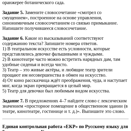
оранжерее ботанического сада.
Задание 5.
Замените словосочетание «смотрел со
смущением», построенное на основе управления,
синонимичным словосочетанием со связью примыкание.
Напишите получившееся словосочетание.
Задание 6.
Какие из высказываний соответствуют
содержанию текста? Запишите номера ответов.
1) В театральном искусстве есть условности, которые
представлялись девочке фальшивыми и чуждыми.
2) В кинотеатре часто можно встретить нарядных дам, там
удобные сиденья и всегда чисто.
3) Театр – это живые актёры, и любящие театр зрители
прощают им несовершенства в обмен на искусство.
4) От кино рассказчица ждёт преображения, чуда, и наступает
миг, когда экран превращается в целый мир.
5) Театр для девочки был любимым видом искусства.
Задание 7.
В предложениях 4–7 найдите слово с лексическим
значением «просторное помещение в общественном здании (в
театре, кинотеатре, гостинице и т. д.)». Выпишите это слово.
Единая контрольная работа «ЕКР» по Русскому языку для