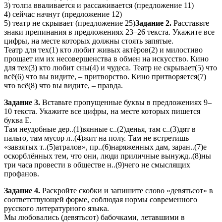
3) толпа вваливается и рассаживается (предложение 11)
4) сейчас начнут (предложение 12)
5) театр не скрывает (предложение 25)
Задание 2.
Расставьте
знаки препинания в предложениях 23–26 текста. Укажите все
цифры, на месте которых должны стоять запятые.
Театр для тех(1) кто любит живых актёров(2) и милостиво
прощает им их несовершенства в обмен на искусство. Кино
для тех(3) кто любит сны(4) и чудеса. Театр не скрывает(5) что
всё(6) что вы видите, – притворство. Кино притворяется(7)
что всё(8) что вы видите, – правда.
Задание 3.
Вставьте пропущенные буквы в предложениях 9–
10 текста. Укажите все цифры, на месте которых пишется
буква Е.
Там неудобные дер..(1)вянные с..(2)денья, там с..(3)дят в
пальто, там мусор л..(4)жит на полу. Там не встретишь
«завзятых т..(5)атралов», пр..(6)наряженных дам, заран..(7)е
оскорблённых тем, что они, люди приличные вынужд..(8)ны
три часа провести в обществе н..(9)чего не смыслящих
профанов.
Задание 4.
Раскройте скобки и запишите слово «девятьсот» в
соответствующей форме, соблюдая нормы современного
русского литературного языка.
Мы любовались (девятьсот) бабочками, летавшими в