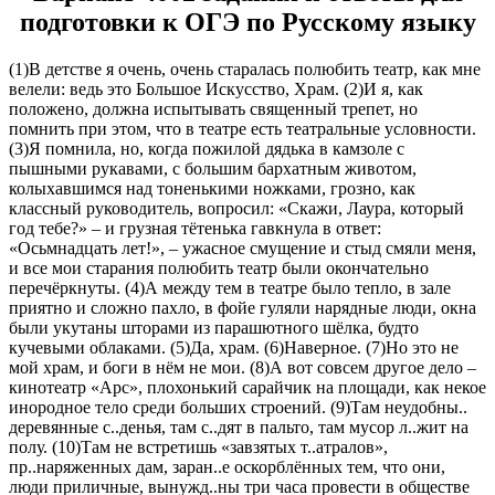
подготовки к ОГЭ по Русскому языку
(1)В детстве я очень, очень старалась полюбить театр, как мне
велели: ведь это Большое Искусство, Храм. (2)И я, как
положено, должна испытывать священный трепет, но
помнить при этом, что в театре есть театральные условности.
(3)Я помнила, но, когда пожилой дядька в камзоле с
пышными рукавами, с большим бархатным животом,
колыхавшимся над тоненькими ножками, грозно, как
классный руководитель, вопросил: «Скажи, Лаура, который
год тебе?» – и грузная тётенька гавкнула в ответ:
«Осьмнадцать лет!», – ужасное смущение и стыд смяли меня,
и все мои старания полюбить театр были окончательно
перечёркнуты. (4)А между тем в театре было тепло, в зале
приятно и сложно пахло, в фойе гуляли нарядные люди, окна
были укутаны шторами из парашютного шёлка, будто
кучевыми облаками. (5)Да, храм. (6)Наверное. (7)Но это не
мой храм, и боги в нём не мои. (8)А вот совсем другое дело –
кинотеатр «Арс», плохонький сарайчик на площади, как некое
инородное тело среди больших строений. (9)Там неудобны..
деревянные с..денья, там с..дят в пальто, там мусор л..жит на
полу. (10)Там не встретишь «завзятых т..атралов»,
пр..наряженных дам, заран..е оскорблённых тем, что они,
люди приличные, вынужд..ны три часа провести в обществе