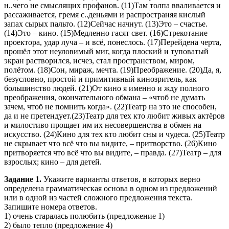
н..чего не смыслящих профанов. (11)Там толпа вваливается и
рассаживается, гремя с..деньями и распространяя кислый
запах сырых пальто. (12)Сейчас начнут. (13)Это – счастье.
(14)Это – кино. (15)Медленно гасят свет. (16)Стрекотание
проектора, удар луча – и всё, понеслось. (17)Перейдена черта,
прошёл этот неуловимый миг, когда плоский и туповатый
экран растворился, исчез, стал пространством, миром,
полётом. (18)Сон, мираж, мечта. (19)Преображение. (20)Да, я,
безусловно, простой и примитивный кинозритель, как
большинство людей. (21)От кино я именно и жду полного
преображения, окончательного обмана – «чтоб не думать
зачем, чтоб не помнить когда». (22)Театр на это не способен,
да и не претендует.(23)Театр для тех кто любит живых актёров
и милостиво прощает им их несовершенства в обмен на
искусство. (24)Кино для тех кто любит сны и чудеса. (25)Театр
не скрывает что всё что вы видите, – притворство. (26)Кино
притворяется что всё что вы видите, – правда. (27)Театр – для
взрослых; кино – для детей.
Задание 1.
Укажите варианты ответов, в которых верно
определена грамматическая основа в одном из предложений
или в одной из частей сложного предложения текста.
Запишите номера ответов.
1) очень старалась полюбить (предложение 1)
2) было тепло (предложение 4)