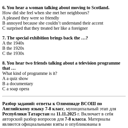
6. You hear a woman talking about moving to Scotland.
How did she feel when she met her neighbours?
A pleased they were so friendly
B annoyed because she couldn’t understand their accent
C surprised that they treated her like a foreigner
7. The special exhibition brings back the …?
A the 1940s
B the 1920s
C the 1930s
8. You hear two friends talking about a television programme
that …
What kind of programme is it?
A a quiz show
B a documentary
C a soap opera
Разбор заданий: ответы к Олимпиаде ВСОШ по
Английскому языку 7-8 класс
, муниципальный этап для
Республики Татарстан
на
11.11.2025
г. Включает в себя
авторский разбор вопросов для
7-8 класса
. Материалы
являются официальными взяты и опубликованы в