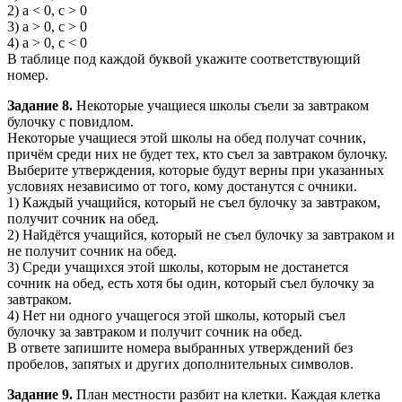
2) a < 0, c > 0
3) a > 0, c > 0
4) a > 0, c < 0
В таблице под каждой буквой укажите соответствующий
номер.
Задание 8.
Некоторые учащиеся школы съели за завтраком
булочку с повидлом.
Некоторые учащиеся этой школы на обед получат сочник,
причём среди них не будет тех, кто съел за завтраком булочку.
Выберите утверждения, которые будут верны при указанных
условиях независимо от того, кому достанутся с очники.
1) Каждый учащийся, который не съел булочку за завтраком,
получит сочник на обед.
2) Найдётся учащийся, который не съел булочку за завтраком и
не получит сочник на обед.
3) Среди учащихся этой школы, которым не достанется
сочник на обед, есть хотя бы один, который съел булочку за
завтраком.
4) Нет ни одного учащегося этой школы, который съел
булочку за завтраком и получит сочник на обед.
В ответе запишите номера выбранных утверждений без
пробелов, запятых и других дополнительных символов.
Задание 9.
План местности разбит на клетки. Каждая клетка