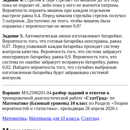
пока не поразит её, либо пока у него не кончатся патроны.
Вероятность поразить мишень при каждом отдельном
выстреле равна 0,4. Перед началом стрельбы стрелок получил
5 патронов. Достаточно ли этого, чтобы мишень была
поражена с вероятностью не менее 0,9?
Задание 5.
Автоматическая линия изготавливает батарейки.
Вероятность того, что готовая батарейка неисправна, равна
0,07. Перед упаковкой каждая батарейка проходит систему
контроля качества. Вероятность того, что система забракует
неисправную батарейку, равна 0,9. Вероятность того, что
система по ошибке забракует исправную батарейку, равна
0,02. Найдите вероятность того, что случайно выбранная
изготовленная батарейка будет забракована системой
контроля.
Вариант
МА2500201-04
разбор заданий и ответов к
тренировочной диагностической работе «
СтатГрад
» по
Математике (Базовый уровень) 10
класс
по Разделу «Теория
вероятностей и статистика», проходящая 28 апреля 2026 г.
Математика
,
Материалы для 10 класса
,
Статград