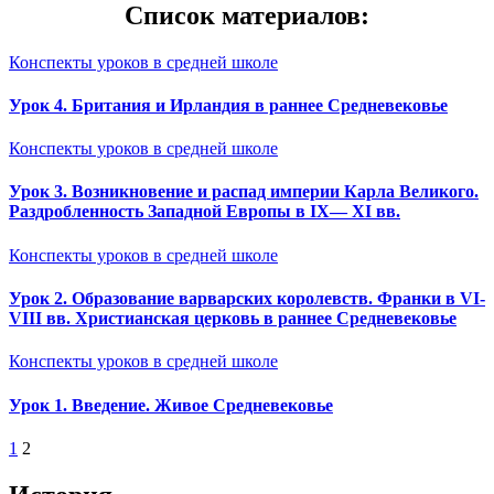
Список материалов:
Конспекты уроков в средней школе
Урок 4. Британия и Ирландия в раннее Средневековье
Конспекты уроков в средней школе
Урок 3. Возникновение и распад империи Карла Великого.
Раздробленность Западной Европы в IX— XI вв.
Конспекты уроков в средней школе
Урок 2. Образование варварских королевств. Франки в VI-
VIII вв. Христианская церковь в раннее Средневековье
Конспекты уроков в средней школе
Урок 1. Введение. Живое Средневековье
Пагинация
1
2
записей