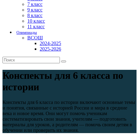
7 класс
9 класс
8 класс
10 класс
11 класс
Олимпиады
ВСОШ
2024-2025
2025-2026
Конспекты для 6 класса по
истории
Конспекты для 6 класса по истории включают основные темы
и понятия, связанные с историей России и мира в средние
века и новое время. Они могут помочь ученикам
систематизировать свои знания, учителям — подготовить
материалы для уроков, а родителям — помочь своим детям в
обучении или проверить их знания.