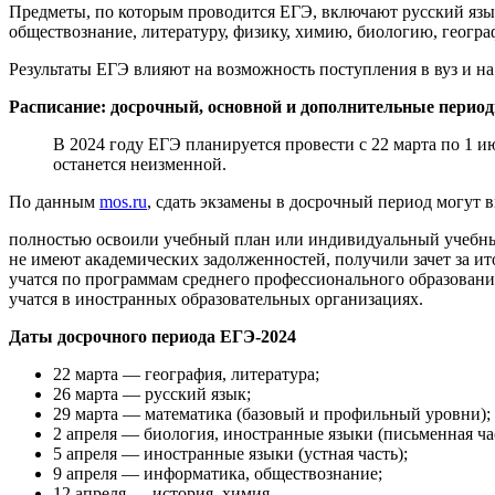
Предметы, по которым проводится ЕГЭ, включают русский язык
обществознание, литературу, физику, химию, биологию, геогр
Результаты ЕГЭ влияют на возможность поступления в вуз и на
Расписание: досрочный, основной и дополнительные перио
В 2024 году ЕГЭ планируется провести с 22 марта по 1 
останется неизменной.
По данным
mos.ru
, сдать экзамены в досрочный период могут в
полностью освоили учебный план или индивидуальный учебны
не имеют академических задолженностей, получили зачет за ит
учатся по программам среднего профессионального образовани
учатся в иностранных образовательных организациях.
Даты досрочного периода ЕГЭ-2024
22 марта — география, литература;
26 марта — русский язык;
29 марта — математика (базовый и профильный уровни);
2 апреля — биология, иностранные языки (письменная час
5 апреля — иностранные языки (устная часть);
9 апреля — информатика, обществознание;
12 апреля — история, химия.