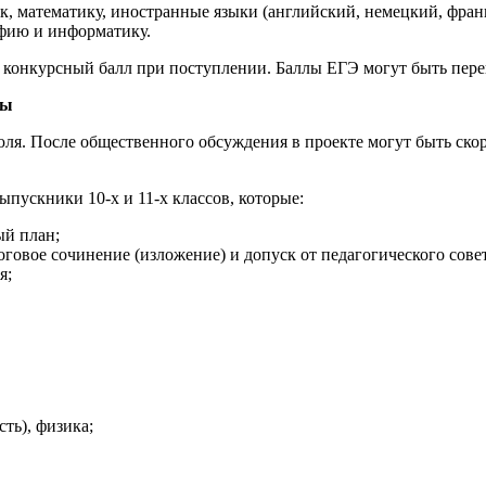
, математику, иностранные языки (английский, немецкий, франц
афию и информатику.
 конкурсный балл при поступлении. Баллы ЕГЭ могут быть перев
ды
июля. После общественного обсуждения в проекте могут быть ско
ыпускники 10-х и 11-х классов, которые:
й план;
оговое сочинение (изложение) и допуск от педагогического сове
я;
ть), физика;