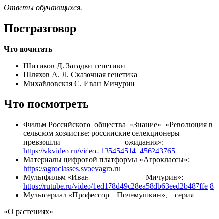
Ответы
обучающихся.
Постразговор
Что почитать
Шитиков Д. Загадки генетики
Шляхов А. Л. Сказочная генетика
Михайловская С. Иван Мичурин
Что посмотреть
Фильм Российского общества «Знание» «Революция в
сельском хозяйстве: российские селекционеры
превзошли ожидания»:
https://vkvideo.ru/video-
135454514_456243765
Материалы цифровой платформы «Агроклассы»:
https://agroclasses.svoevagro.ru
Мультфильм «Иван Мичурин»:
https://rutube.ru/video/1ed178d49c28ea58db63eed2b487ffe
8
Мультсериал «Профессор Почемушкин», серия
«О растениях»