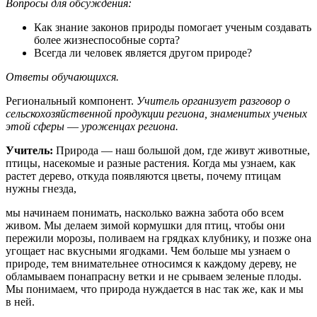
Вопросы для обсуждения:
Как знание законов природы помогает ученым создавать
более жизнеспособные сорта?
Всегда ли человек является другом природе?
Ответы
обучающихся.
Региональный компонент.
Учитель организует разговор
о
сельскохозяйственной продукции региона, знаменитых ученых
этой сферы
—
уроженцах региона.
Учитель:
Природа — наш большой дом, где живут животные,
птицы, насекомые и разные растения. Когда мы узнаем, как
растет дерево, откуда появляются цветы, почему птицам
нужны гнезда,
мы начинаем понимать, насколько важна забота обо всем
живом. Мы делаем зимой кормушки для птиц, чтобы они
пережили морозы, поливаем на грядках клубнику, и позже она
угощает нас вкусными ягодками. Чем больше мы узнаем о
природе, тем внимательнее относимся к каждому дереву, не
обламываем понапрасну ветки и не срываем зеленые плоды.
Мы понимаем, что природа нуждается в нас так же, как и мы
в ней.