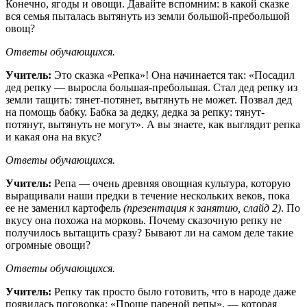
Конечно, ягоды и овощи. Давайте вспомним: в какой сказке
вся семья пыталась вытянуть из земли большой-пребольшой
овощ?
Ответы
обучающихся.
Учитель:
Это сказка «Репка»! Она начинается так: «Посадил
дед репку — выросла большая-пребольшая. Стал дед репку из
земли тащить: тянет-потянет, вытянуть не может. Позвал дед
на помощь бабку. Бабка за дедку, дедка за репку: тянут-
потянут, вытянуть не могут». А вы знаете, как выглядит репка
и какая она на вкус?
Ответы
обучающихся.
Учитель:
Репа — очень древняя овощная культура, которую
выращивали наши предки в течение нескольких веков, пока
ее не заменил картофель
(презентация к занятию, слайд 2)
. По
вкусу она похожа на морковь. Почему сказочную репку не
получилось вытащить сразу? Бывают ли на самом деле такие
огромные овощи?
Ответы
обучающихся.
Учитель:
Репку так просто было готовить, что в народе даже
появилась поговорка: «Проще пареной репы», — которая