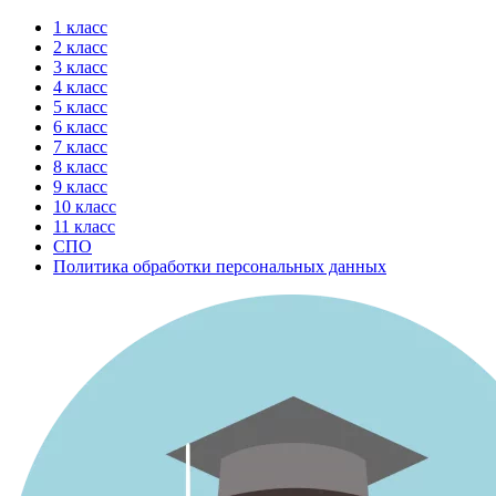
Перейти
1 класс
к
2 класс
содержимому
3 класс
4 класс
5 класс
6 класс
7 класс
8 класс
9 класс
10 класс
11 класс
СПО
Политика обработки персональных данных