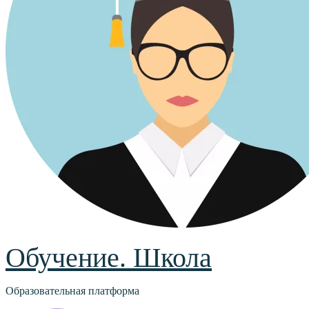
Обучение. Школа
Образовательная платформа