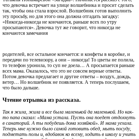
что девочка встречает на улице волшебника и просит сделать
так, чтобы она стала взрослой. Волшебник готов выполнить
эту просьбу, но для этого она должна отгадать загадку:
«Никогда-никогда не кончаются, раньше всех по утру
просыпаются». Девочка тут же говорит, что никогда не
кончаются замечания
родителей, все остальное кончается: и конфеты в коробке, и
передачи по телевизору, а они – никогда! То цветы не полила,
то телефон уронила, то суп не доела… А просыпается раньше
всех мама. Оказалось, что это не совсем верные ответы.
Потом девочка предлагает и другие ответы – воздух, дождь,
ветер… Но волшебник не появляется. А теперь послушаем,
что было дальше.
Чтение отрывка из рассказа.
Так я жила, жила и все была маленькой да маленькой. Но как-
то папа сказал: «Мама устала. Пусть она поедет отдохнуть
в санаторий. А ты побудешь дома хозяйкой». И мама уехала.
Теперь мне нужно было самой готовить обед, мыть посуду,
подметать полы и, вдобавок ко всему, ходить в школу и учить