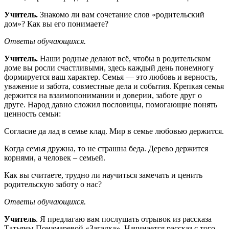
Учитель.
Знакомо ли вам сочетание слов «родительский
дом»? Как вы его понимаете?
Ответы обучающихся.
Учитель.
Наши родные делают всё, чтобы в родительском
доме вы росли счастливыми, здесь каждый день понемногу
формируется ваш характер. Семья — это любовь и верность,
уважение и забота, совместные дела и события. Крепкая семья
держится на взаимопонимании и доверии, заботе друг о
друге. Народ давно сложил пословицы, помогающие понять
ценность семьи:
Согласие да лад в семье клад. Мир в семье любовью держится.
Когда семья дружна, то не страшна беда. Дерево держится
корнями, а человек – семьей.
Как вы считаете, трудно ли научиться замечать и ценить
родительскую заботу о нас?
Ответы обучающихся.
Учитель
. Я предлагаю вам послушать отрывок из рассказа
Татьяны Понамаревой «Загадка». Начинается рассказ с того,