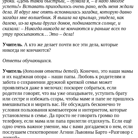
уроки. «День такой быстрый, – думала я, – а надо многое
успеть!» Вставать приходилось очень рано, ведь меня ждали
дела. И вдруг мне опять вспомнилась загадка, которую давно
загадал мне волшебник. Я вышла на крыльцо, увидела, как
далеко, из-за крыш других домов, поднимается солнце, и
сказала: – Никогда-никогда не кончаются и раньше всех по
утру просыпаются… Это – дела!
Учитель
. А кто же делает почти все эти дела, которые
никогда не кончаются?
Ответы обучающихся.
Учитель
(
дополняя ответы детей
). Конечно, это наши мамы
и их надёжная опора – наши папы. Любовь к родителям и
забота о сохранении дружной крепкой семьи может
проявляться даже в мелочах: поскорее собраться, если
родители говорят, что вы уже опаздываете, уступить брату
или сестре и избежать ссоры, чтобы маме и папе не пришлось
вмешиваться и мирить вас. Не обсуждать бесконечно те
условия пользования компьютером и интернетом, которые
установлены в семье. Да просто не говорить громко по
телефону, если мама или папа прилегли отдохнуть. Если ещё
одно очень важное умение, мы с вами догадаемся о нем, если
послушаем стихотворение Агнии Львовны Барто «Разговор с
дочкой».