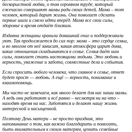
бескорыстной любви, о том огромном труде, который
ежечасно совершают мамы ради своих детей. Мама – тот
человек, который дарит жизнь. Она помогает сделать
первые шаги и смело идти вперёд. Мама все свои силы,
здоровье и время отдаёт близким.
Издавна женщины хранили домашний очаг и поддерживали
уют. Так продолжается до сих пор: мама – это сердце семьи,
и во многом от неё зависит, какая атмосфера царит дома,
какие отношения складываются в семье. Семья даёт нам
силы, помогает стать настоящими людьми. Это любовь и
верность, уважение и забота, совместные дела и события.
Если спросить любого человека, что главное в семье, ответ
будет прост — любовь. А ещё — верность, понимание и
взаимопомощь.
Мы часто не замечаем, как много делает для нас наши мамы.
А ведь они работают и всё равно – несмотря ни на что –
находят время на нас. Заботятся и делают нашу жизнь
интересной и насыщенной.
Поэтому День матери – не просто праздник, это
напоминание о том, как важно благодарить и помогать,
быть внимательным к своим матерям, ценить семейные