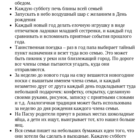
обедом.
Каждую субботу печь блины всей семьей
Запускать в небо воздушный шар с желанием в День
рождения
Каждый новый год делать елочную игрушку в виде
отпечатков ладошки младшей сестренки, и каждый год
сравнивать и вспоминать приятные события прошлого
года.
Таинственная поездка – раз в год папа выбирает тайный
пункт назначения и везет туда всю семью. Это может
быть пикник у реки или близлежащий город. По дороге
все члены семьи пытаются угадать, куда они
отправляются.
За неделю до нового года на елку вешаются новогодние
носки с вышитым именем члена семьи, и каждый
незаметно друг от друга каждый день подкладывает туда
небольшой подарочек: конфетку, открытку, сделанную
своими руками, рисунок, записку с приятными словами
и т.д. Аналогичная традиция может быть использована
за неделю до дня рождения каждого члена семьи.
На Пасху родители прячут в разных местах шоколадные
яйца, а дети их ищут, выигрывает тот, кто нашел больше
яиц.
Вся семья пишет на небольших бумажках идеи того, что
они хотели бы сделать в выходные. Каждую субботу