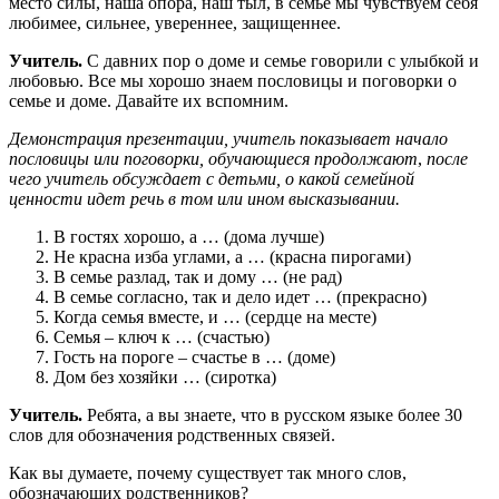
место силы, наша опора, наш тыл, в семье мы чувствуем себя
любимее, сильнее, увереннее, защищеннее.
Учитель.
С давних пор о доме и семье говорили с улыбкой и
любовью. Все мы хорошо знаем пословицы и поговорки о
семье и доме. Давайте их вспомним.
Демонстрация презентации, учитель показывает начало
пословицы или поговорки, обучающиеся продолжают
,
после
чего учитель обсуждает с детьми, о какой семейной
ценности идет речь в том или ином высказывании.
В гостях хорошо, а … (дома лучше)
Не красна изба углами, а … (красна пирогами)
В семье разлад, так и дому … (не рад)
В семье согласно, так и дело идет … (прекрасно)
Когда семья вместе, и … (сердце на месте)
Семья – ключ к … (счастью)
Гость на пороге – счастье в … (доме)
Дом без хозяйки … (сиротка)
Учитель.
Ребята, а вы знаете, что в русском языке более 30
слов для обозначения родственных связей.
Как вы думаете, почему существует так много слов,
обозначающих родственников?