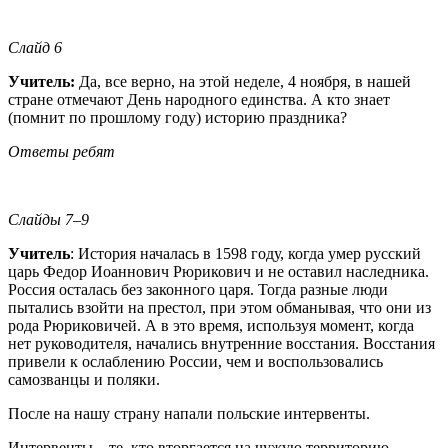
Слайд 6
Учитель:
Да, все верно, на этой неделе, 4 ноября, в нашей
стране отмечают День народного единства. А кто знает
(помнит по прошлому году) историю праздника?
Ответы ребят
Слайды 7–9
Учитель
: История началась в 1598 году, когда умер русский
царь Федор Иоаннович Рюрикович и не оставил наследника.
Россия осталась без законного царя. Тогда разные люди
пытались взойти на престол, при этом обманывая, что они из
рода Рюриковичей. А в это время, используя момент, когда
нет руководителя, начались внутренние восстания. Восстания
привели к ослаблению России, чем и воспользовались
самозванцы и поляки.
После на нашу страну напали польские интервенты.
Интервенты – те, кто вторгается на чужую территорию.