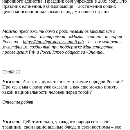
народного единства. Праздник был учрежден в 2005 году. Это
праздник единения, взаимопомощи, достижения общих
целей многонациональными народами нашей страны.
Можно предложить дома с родителями ознакомиться с
обра
з
ова
т
ел
ь
но
й
платформой «Магия знаний: история
России»
https://4ноября.магиязнаний.рф
и посмотреть
мультфильм, созданный при поддержке Министерства
просвещения РФ и Российского общества «Знание».
Слайд 12
Учитель
: А как вы думаете, в чем отличие народов России?
Про язык мы с вами уже сказали, а как еще можно понять,
какой национальности человек перед тобой?
Ответы ребят
Учитель
: Действительно, у каждого народа есть свои
традиции, свои национальные блюда и свои костюмы – все