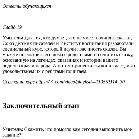
Ответы обучающихся
Слайд 19
Учитель:
Для тех, кто думает, что не умеет сочинять сказки,
Союз детских писателей и Институт воспитания разработали
специальный курс, который научит вас писать сказки. Вы
можете посмотреть его дома с родителями и сочинить сказку,
основанную на легендах, сказаниях и истории вашего
родного края и народа. А потом принести сказки в класс, мы с
удовольствием их с ребятами почитаем.
С
с
ы
л
к
а
н
а
к
у
р
с
h
t
t
p
s
:
//
v
k
.
c
om
/
v
ideo
/
p
l
a
y
li
s
t
/
—
113
5
51
11
4
_30
Заключительный этап
Учитель
: Скажите, что помогло вам сегодня выполнить мое
задание?