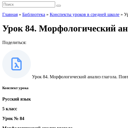
Главная
»
Библиотека
»
Конспекты уроков в средней школе
»
У
Урок 84. Морфологический ан
Поделиться:
Урок 84. Морфологический анализ глагола. Пов
Конспект урока
Русский язык
5 класс
Урок № 84