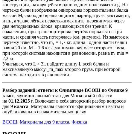
конструкции, находящейся в однородном поле тяжести g. На
чертеже были изображены однородная горизонтальная балка
массой M, свободно вращающийся шарнир, грузы массами m₁
и m₂, а также лёгкая нерастяжимая нить, перекинутая через
два неподвижных блока, вращающихся без трения. К
сожалению, при транспортировке чертёж порвался на три
части, и средняя часть потерялась (см. рисунок). Из заметок к
чертежу известно, что m₁ = 1,7 кг, длина l одной части балки
равна 20 см, M = 1,6 кг, а минимальная масса второго груза,
при которой система находится в равновесии, равна m_min =
2,2 кг.
Учитывая, что L > 3l, найдите длину L всей балки и
максимальную массу _m_max второго груза, при которой
система находится в равновесии.
Разбор заданий: ответы к Олимпиаде ВСОШ по Физике 9
класс
, муниципальный этап для Московской области
на
01.12.2025
г. Включает в себя авторский разбор вопросов
для
9 класса
. Материалы являются официальными взяты и
опубликованы в ознакомительных целях
ВСОШ
,
Материалы для 9 класса
,
Физика