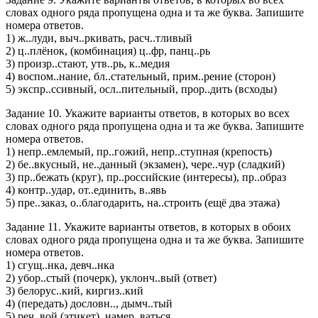
словах одного ряда пропущена одна и та же буква. Запишите
номера ответов.
1) ж..луди, выч..ркивать, расч..тливый
2) ц..плёнок, (комбинация) ц..фр, панц..рь
3) произр..стают, утв..рь, к..медия
4) воспом..нание, бл..стательный, прим..рение (сторон)
5) экспр..ссивный, осл..пительный, прор..дить (всходы)
Задание 10. Укажите варианты ответов, в которых во всех
словах одного ряда пропущена одна и та же буква. Запишите
номера ответов.
1) непр..емлемый, пр..гожий, непр..ступная (крепость)
2) бе..вкусный, не..данный (экзамен), чере..чур (сладкий)
3) пр..бежать (круг), пр..российские (интересы), пр..образ
4) контр..удар, от..единить, в..явь
5) пре..заказ, о..благодарить, на..строить (ещё два этажа)
Задание 11. Укажите варианты ответов, в которых в обоих
словах одного ряда пропущена одна и та же буква. Запишите
номера ответов.
1) сгущ..нка, девч..нка
2) убор..стый (почерк), уклонч..вый (ответ)
3) белорус..кий, киргиз..кий
4) (передать) дословн.., дымч..тый
5) реч..вой (этикет), намер..ваться