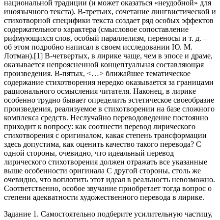
национальной традиции (и может оказаться «неудобной» для
иноязычного текста). В-третьих, сочетание лингвистической и
стихотворной специфики текста создает ряд особых эффектов
содержательного характера (смысловое сопоставление
рифмующихся слов, особый параллелизм, переносы и т. д. –
об этом подробно написал в своем исследовании Ю. М.
Лотман).[1] В-четвертых, в лирике чаще, чем в эпосе и драме,
оказывается непроясненной концептуальная составляющая
произведения. В-пятых, <…> ближайшее тематическое
содержание стихотворения нередко оказывается за границами
рационального осмысления читателя. Наконец, в лирике
особенно трудно бывает определить эстетическое своеобразие
произведения, реализуемое в стихотворении на базе сложного
комплекса средств. Неслучайно переводоведение постоянно
приходит к вопросу: как соотнести перевод лирического
стихотворения с оригиналом, какая степень трансформации
здесь допустима, как оценить качество такого перевода? С
одной стороны, очевидно, что идеальный перевод
лирического стихотворения должен отражать все указанные
выше особенности оригинала С другой стороны, столь же
очевидно, что воплотить этот идеал в реальность невозможно.
Соответственно, особое звучание приобретает тогда вопрос о
степени адекватности художественного перевода в лирике.
Задание 1. Самостоятельно подберите усилительную частицу,