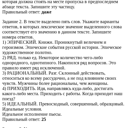
которая должна стоять на месте пропуска в предпоследнем
абзаце текста. Запишите эту частицу.
Правильный ответ:
даже
Задание 2. В тексте выделено пять слов. Укажите варианты
ответов, в которых лексическое значение выделенного слова
соответствует его значению в данном тексте. Запишите
номера ответов.
1) ЭПИЧЕСКИЙ. Книжн. Проникнутый величием и
героизмом. Эпические события русской истории. Эпическое
художественное полотно.
2) РЯД. только ед. Некоторое количество чего-либо
однородного, однотипного. Накопился ряд вопросов. Это
правило имеет ряд исключений.
3) РАЦИОНАЛЬНЫЙ. Разг. Склонный действовать,
относиться ко всему рассудочно, а не под влиянием своих
чувств. Мужчины более рациональны, чем женщины.
4) ПРИХОДИТЬ. Идя, направляясь куда-либо, достигать
какого-либо места. Приходить с работы. Когда приходит наш
поезд?
5) ИДЕАЛЬНЫЙ. Превосходный, совершенный, образцовый.
Идеальные условия.
Идеальное исполнение пьесы.
Правильный ответ:
25