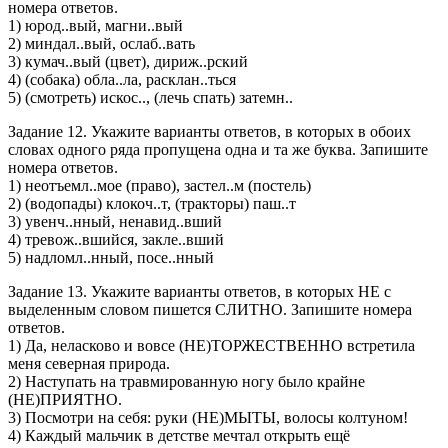
номера ответов.
1) юрод..вый, магни..вый
2) миндал..вый, ослаб..вать
3) кумач..вый (цвет), дириж..рский
4) (собака) обла..ла, расклан..ться
5) (смотреть) искос.., (лечь спать) затемн..
Задание 12. Укажите варианты ответов, в которых в обоих
словах одного ряда пропущена одна и та же буква. Запишите
номера ответов.
1) неотъемл..мое (право), застел..м (постель)
2) (водопады) клокоч..т, (тракторы) паш..т
3) увенч..нный, ненавид..вший
4) тревож..вшийся, закле..вший
5) надломл..нный, посе..нный
Задание 13. Укажите варианты ответов, в которых НЕ с
выделенным словом пишется СЛИТНО. Запишите номера
ответов.
1) Да, неласково и вовсе (НЕ)ТОРЖЕСТВЕННО встретила
меня северная природа.
2) Наступать на травмированную ногу было крайне
(НЕ)ПРИЯТНО.
3) Посмотри на себя: руки (НE)МЫТЫ, волосы колтуном!
4) Каждый мальчик в детстве мечтал открыть ещё