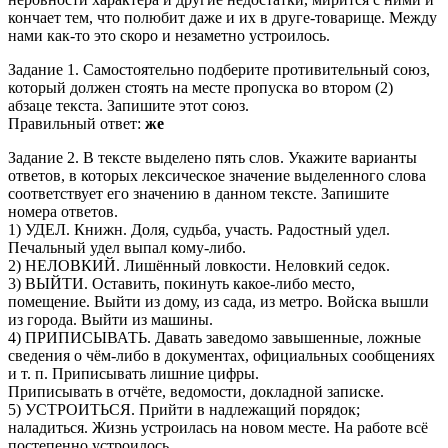
кончает тем, что полюбит даже и их в друге-товарище. Между
нами как-то это скоро и незаметно устроилось.
Задание 1. Самостоятельно подберите противительный союз,
который должен стоять на месте пропуска во втором (2)
абзаце текста. Запишите этот союз.
Правильный ответ:
же
Задание 2. В тексте выделено пять слов. Укажите варианты
ответов, в которых лексическое значение выделенного слова
соответствует его значению в данном тексте. Запишите
номера ответов.
1) УДЕЛ. Книжн. Доля, судьба, участь. Радостный удел.
Печальный удел выпал кому-либо.
2) НЕЛОВКИЙ. Лишённый ловкости. Неловкий седок.
3) ВЫЙТИ. Оставить, покинуть какое-либо место,
помещение. Выйти из дому, из сада, из метро. Войска вышли
из города. Выйти из машины.
4) ПРИПИСЫВАТЬ. Давать заведомо завышенные, ложные
сведения о чём-либо в документах, официальных сообщениях
и т. п. Приписывать лишние цифры.
Приписывать в отчёте, ведомости, докладной записке.
5) УСТРОИТЬСЯ. Прийти в надлежащий порядок;
наладиться. Жизнь устроилась на новом месте. На работе всё
постепенно устроилось.