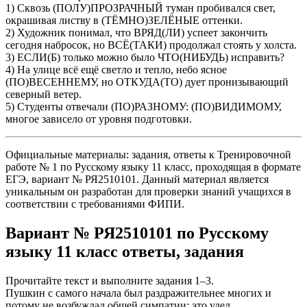
1) Сквозь (ПОЛУ)ПРОЗРАЧНЫЙ туман пробивался свет,
окрашивая листву в (ТЁМНО)ЗЕЛЁНЫЕ оттенки.
2) Художник понимал, что ВРЯД(ЛИ) успеет закончить
сегодня набросок, но ВСЁ(ТАКИ) продолжал стоять у холста.
3) ЕСЛИ(Б) только можно было ЧТО(НИБУДЬ) исправить?
4) На улице всё ещё светло и тепло, небо ясное
(ПО)ВЕСЕННЕМУ, но ОТКУДА(ТО) дует пронизывающий
северный ветер.
5) Студенты отвечали (ПО)РАЗНОМУ: (ПО)ВИДИМОМУ,
многое зависело от уровня подготовки.
Официальные материалы: задания, ответы к Тренировочной
работе № 1 по Русскому языку 11 класс, проходящая в формате
ЕГЭ, вариант № РЯ2510101. Данный материал является
уникальным он разработан для проверки знаний учащихся в
соответствии с требованиями ФИПИ.
Вариант № РЯ2510101 по Русскому
языку 11 класс ответы, задания
Прочитайте текст и выполните задания 1–3.
Пушкин с самого начала был раздражительнее многих и
потому не возбуждал общей симпатии: это удел