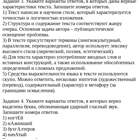
Задание 3. Укажите варианты ответов, в которых даны верные
характеристики текста. Запишите номера ответов.
1) Текст написан в научном стиле, который характеризуется
точностью и логичностью изложения.
2) Структура и содержание текста соответствуют жанру
очерка. Основная задача автора – публицистическое
освещение проблемы.
3) В тексте присутствуют термины (лингвокультурный,
параллелизм, переводоведение), автор использует лексику
высокого стиля (лирический, поэзия, эстетический).
4) Для текста характерно употребление вводных слов и
вставных конструкций, а также использование обособленных
определений и сложных предложений.
5) Средства выразительности языка в тексте используются
скупо. Можно отметить, несколько эпитетов (художественный
(перевод), содержательный (характер) и метафору (за
границами осмысления).
Задание 4. Укажите варианты ответов, в которых верно
выделена буква, обозначающая ударный гласный звук.
Запишите номера ответов.
1) ногтЕй
2) нАживший
3) бухгАлтеров
4) начАтый