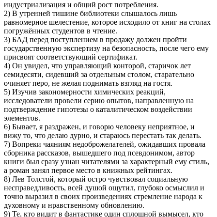
индустриализация и общий рост потребления.
2) В утренней тишине библиотеки слышалось лишь
равномерное шелестение, которое исходило от книг на столах
погружённых студентов в чтение.
3) БАД перед поступлением в продажу должен пройти
государственную экспертизу на безопасность, после чего ему
присвоят соответствующий сертификат.
4) Он увидел, что управляющий конторой, старичок лет
семидесяти, сидевший за отдельным столом, старательно
очиняет перо, не желая поднимать взгляд на гостя.
5) Изучив закономерности химических реакций,
исследователи провели серию опытов, направленную на
подтверждение гипотезы о каталитическом воздействии
элементов.
6) Бывает, я раздражен, и говорю человеку неприятное, и
вижу то, что делаю дурно, и стараюсь перестать так делать.
7) Вопреки чаяниям недоброжелателей, ожидавших провала
сборника рассказов, вышедшего под псевдонимом, автор
книги был сразу узнан читателями за характерный ему стиль,
а роман занял первое место в книжных рейтингах.
8) Лев Толстой, который остро чувствовал социальную
несправедливость, всей душой ощутил, глубоко осмыслил и
точно выразил в своих произведениях стремление народа к
духовному и нравственному обновлению.
9) Те, кто видит в фантастике один сплошной вымысел, кто