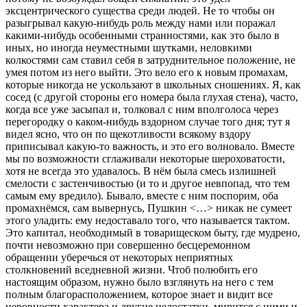
эксцентрического существа среди людей. Не то чтобы он
разыгрывал какую-нибудь роль между нами или поражал
какими-нибудь особенными странностями, как это было в
иных, но иногда неуместными шутками, неловкими
колкостями сам ставил себя в затруднительное положение, не
умея потом из него выйти. Это вело его к новым промахам,
которые никогда не ускользают в школьных сношениях. Я, как
сосед (с другой стороны его номера была глухая стена), часто,
когда все уже засыпал и, толковал с ним вполголоса через
перегородку о каком-нибудь вздорном случае того дня; тут я
видел ясно, что он по щекотливости всякому вздору
приписывал какую-то важность, и это его волновало. Вместе
мы по возможности сглаживали некоторые шероховатости,
хотя не всегда это удавалось. В нём была смесь излишней
смелости с застенчивостью (и то и другое невпопад, что тем
самым ему вредило). Бывало, вместе с ним поспорим, оба
промахнёмся, сам вывернусь, Пушкин <…> никак не сумеет
этого уладить: ему недоставало того, что называется тактом.
Это капитал, необходимый в товарищеском быту, где мудрено,
почти невозможно при совершенно бесцеремонном
обращении уберечься от некоторых неприятных
столкновений вседневной жизни. Чтоб полюбить его
настоящим образом, нужно было взглянуть на него с тем
полным благорасположением, которое знает и видит все
неровности характера и другие недостатки, мирится с ними и