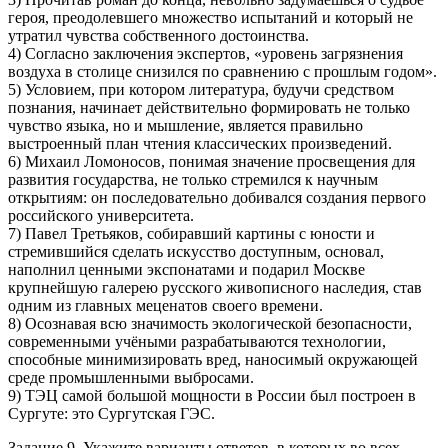
героя, преодолевшего множество испытаний и который не
утратил чувства собственного достоинства.
4) Согласно заключения экспертов, «уровень загрязнения
воздуха в столице снизился по сравнению с прошлым годом».
5) Условием, при котором литература, будучи средством
познания, начинает действительно формировать не только
чувство языка, но и мышление, является правильно
выстроенный план чтения классических произведений.
6) Михаил Ломоносов, понимая значение просвещения для
развития государства, не только стремился к научным
открытиям: он последовательно добивался создания первого
российского университета.
7) Павел Третьяков, собиравший картины с юности и
стремившийся сделать искусство доступным, основал,
наполнил ценными экспонатами и подарил Москве
крупнейшую галерею русского живописного наследия, став
одним из главных меценатов своего времени.
8) Осознавая всю значимость экологической безопасности,
современными учёными разрабатываются технологии,
способные минимизировать вред, наносимый окружающей
среде промышленными выбросами.
9) ТЭЦ самой большой мощности в России был построен в
Сургуте: это Сургутская ГЭС.
Задание 9. Укажите варианты ответов, в которых во всех