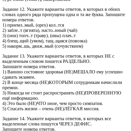
Задание 12. Укажите варианты ответов, в которых в обоих
словах одного ряда пропущена одна и та же буква. Запишите
номера ответов.
1) приемл..мый, (орех) кол..тся
2) забле..т (ягнята), насто..нный (чай)
3) (они) топч..т (траву), (ивы) плач..т
4) блещ..щий (умом), тащ..щаяся (повозка)
5) накорм..шь, движ..мый (сочувствием)
Задание 13. Укажите варианты ответов, в которых НЕ с
выделенным словом пишется РАЗДЕЛЬНО.
Запишите номера ответов.
1) Ванино состояние здоровья (НЕ)МЕШАЛО ему успешно
сдавать экзамен.
2) В конце месяца (НЕ)КОТОРЫМ сотрудникам начислили
премии.
3) Никогда не стоит распространять (HE)ПРОВЕРЕННУЮ
ещё информацию.
4) Это было (НЕ)ЧТО иное, чем просто симпатия.
5) Спасать жизни – очень (НЕ)ЛЁГКАЯ миссия.
Задание 14. Укажите варианты ответов, в которых все
выделенные слова пишутся ЧЕРЕЗ ДЕФИС.
Запишите номера ответов.