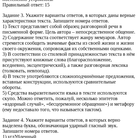
Правильный ответ: 15
Задание 3. Укажите варианты ответов, в которых даны верные
характеристики текста. Запишите номера ответов.
1) Текст представляет собой образец разговорной речи в
письменной форме. Цель автора – непосредственное общение.
2) Содержание текста соответствует жанру мемуаров. Автор
стремится сообщить значимые факты из своей жизни и жизни
своего окружения, сопровождая их собственными оценками.
3) В соответствии со стилевой принадлежностью текста в нём
присутствуют книжные слова (благорасположение,
вседневно, эксцентрический), а также разговорная лексика
(толковать, невпопад).
4) В тексте употребляются сложноподчинённые предложения,
вставные конструкции, используются сравнительные
обороты.
5) Средства выразительности языка в тексте используются
скупо. Можно отметить, пожалуй, несколько эпитетов
«вздорный случай», «бесцеремонное обращение») и метафору
(ему недоставало того, что называется тактом).
Задание 4. Укажите варианты ответов, в которых верно
выделена буква, обозначающая ударный гласный звук.
Запишите номера ответов.
1) углУбленный