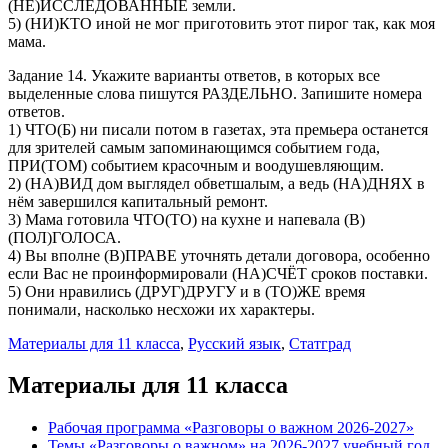
(НЕ)ИССЛЕДОВАННЫЕ земли.
5) (НИ)КТО иной не мог приготовить этот пирог так, как моя
мама.
Задание 14. Укажите варианты ответов, в которых все
выделенные слова пишутся РАЗДЕЛЬНО. Запишите номера
ответов.
1) ЧТО(Б) ни писали потом в газетах, эта премьера останется
для зрителей самым запоминающимся событием года,
ПРИ(ТОМ) событием красочным и воодушевляющим.
2) (НА)ВИД дом выглядел обветшалым, а ведь (НА)ДНЯХ в
нём завершился капитальный ремонт.
3) Мама готовила ЧТО(ТО) на кухне и напевала (В)
(ПОЛ)ГОЛОСА.
4) Вы вполне (В)ПРАВЕ уточнять детали договора, особенно
если Вас не проинформировали (НА)СЧЁТ сроков поставки.
5) Они нравились (ДРУГ)ДРУГУ и в (ТО)ЖЕ время
понимали, насколько несхожи их характеры.
Материалы для 11 класса
,
Русский язык
,
Статград
Материалы для 11 класса
Рабочая программа «Разговоры о важном 2026-2027»
Темы «Разговоры о важном» на 2026-2027 учебный год