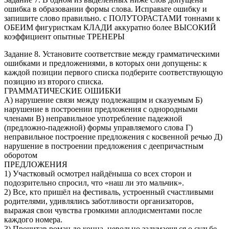
ошибка в образовании формы слова. Исправьте ошибку и
запишите слово правильно. с ПОЛУТОРАСТАМИ тоннами к
ОБЕИМ фигуристкам КЛАДИ аккуратно более ВЫСОКИЙ
коэффициент опытные ТРЕНЕРЫ
Задание 8. Установите соответствие между грамматическими
ошибками и предложениями, в которых они допущены: к
каждой позиции первого списка подберите соответствующую
позицию из второго списка.
ГРАММАТИЧЕСКИЕ ОШИБКИ
А) нарушение связи между подлежащим и сказуемым Б)
нарушение в построении предложения с однородными
членами В) неправильное употребление падежной
(предложно-падежной) формы управляемого слова Г)
неправильное построение предложения с косвенной речью Д)
нарушение в построении предложения с деепричастным
оборотом
ПРЕДЛОЖЕНИЯ
1) Участковый осмотрел найдёныша со всех сторон и
подозрительно спросил, что «наш ли это мальчик».
2) Все, кто пришёл на фестиваль, устроенный счастливыми
родителями, удивлялись заботливости организаторов,
выражая свои чувства громкими аплодисментами после
каждого номера.
3) Прочитав роман до конца, невольно задумаешься о судьбе