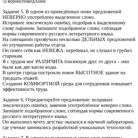
5) вероисповедАние
Задание 5. В одном из приведённых ниже предложений
НЕВЕРНО употреблено выделенное слово.
Исправьте лексическую ошибку, подобрав к выделенному
слову пароним. Запишите подобранное слово, соблюдая
нормы современного русского литературного языка.
На совещании прозвучало несколько ДЕЛЬНЫХ предложений
по улучшению работы отдела.
Он повёл себя как НЕВЕЖА: перебивал, не слушал и грубил
старикам.
Я с трудом мог РАЗЛИЧИТЬ близнецов друг от друга – они
были как две капли воды.
В центре города построили новое ВЫСОТНОЕ здание на
тридцать этажей.
Создание КОМФОРТНОЙ среды для сотрудников повышает
эффективность труда.
Задание 6. Отредактируйте предложение: исправьте
лексическую ошибку, заменив употреблённое неверно слово.
Запишите подобранное слово, соблюдая нормы современного
русского литературного языка.
Он выполнил мечту детства: оказался в научной лаборатории,
где ученые занимались разработкой уникальных технологий.
Задание 7. В одном из выделенных ниже слов допущена