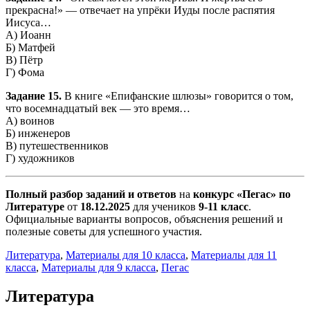
прекрасна!» — отвечает на упрёки Иуды после распятия
Иисуса…
А) Иоанн
Б) Матфей
В) Пётр
Г) Фома
Задание 15.
В книге «Епифанские шлюзы» говорится о том,
что восемнадцатый век — это время…
А) воинов
Б) инженеров
В) путешественников
Г) художников
Полный разбор заданий и ответов
на
конкурс «Пегас» по
Литературе
от
18.12.2025
для учеников
9-11 класс
.
Официальные варианты вопросов, объяснения решений и
полезные советы для успешного участия.
Литература
,
Материалы для 10 класса
,
Материалы для 11
класса
,
Материалы для 9 класса
,
Пегас
Литература