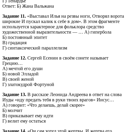
Г) Тенардье
Ответ: Б) Жана Вальжана
Задание 11.
«Выставал Илья на резвы ноги, Отворял ворота
широкие И пускал калик к себе в дом». В этом фрагменте
используется характерное для фольклора средство
художественной выразительности — … А) гипербола
Б) постоянный эпитет
В) градация
Г) синтаксический параллелизм
Задание 12.
Сергей Есенин в своём сонете называет
Грецию…
А) мечтой его души
Б) новой Элладой
В) своей женой
Г) златокудрой Фортуной
Задание 13.
В рассказе Леонида Андреева в ответ на слова
Иуды «иду предать тебя в руки твоих врагов» Иисус…
А) говорит: «Что делаешь, делай скорее»
Б) молчит
В) приказывает ему идти
Г) велит ему остаться
Задание 14.
«Он сам хотел этой жертвы. И жертва его