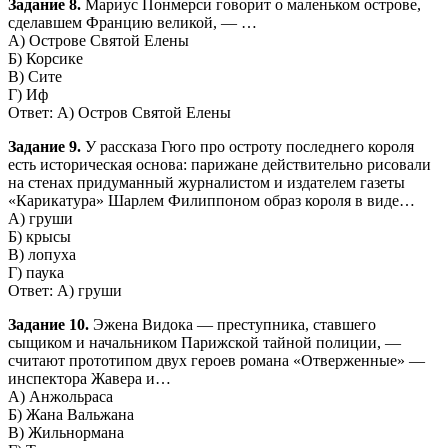
Задание 8.
Мариус Понмерси говорит о маленьком острове,
сделавшем Францию великой, — …
А) Острове Святой Елены
Б) Корсике
В) Сите
Г) Иф
Ответ: А) Остров Святой Елены
Задание 9.
У рассказа Гюго про остроту последнего короля
есть историческая основа: парижане действительно рисовали
на стенах придуманный журналистом и издателем газеты
«Карикатура» Шарлем Филиппоном образ короля в виде…
А) груши
Б) крысы
В) лопуха
Г) паука
Ответ: А) груши
Задание 10.
Эжена Видока — преступника, ставшего
сыщиком и начальником Парижской тайной полиции, —
считают прототипом двух героев романа «Отверженные» —
инспектора Жавера и…
А) Анжольраса
Б) Жана Вальжана
В) Жильнормана