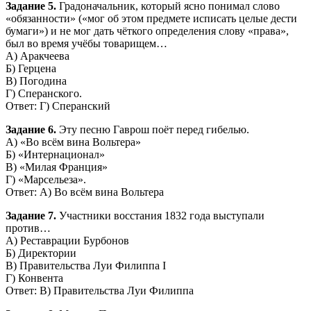
Задание 5.
Градоначальник, который ясно понимал слово
«обязанности» («мог об этом предмете исписать целые дести
бумаги») и не мог дать чёткого определения слову «права»,
был во время учёбы товарищем…
А) Аракчеева
Б) Герцена
В) Погодина
Г) Сперанского.
Ответ: Г) Сперанский
Задание 6.
Эту песню Гаврош поёт перед гибелью.
А) «Во всём вина Вольтера»
Б) «Интернационал»
В) «Милая Франция»
Г) «Марсельеза».
Ответ: А) Во всём вина Вольтера
Задание 7.
Участники восстания 1832 года выступали
против…
А) Реставрации Бурбонов
Б) Директории
В) Правительства Луи Филиппа I
Г) Конвента
Ответ: В) Правительства Луи Филиппа