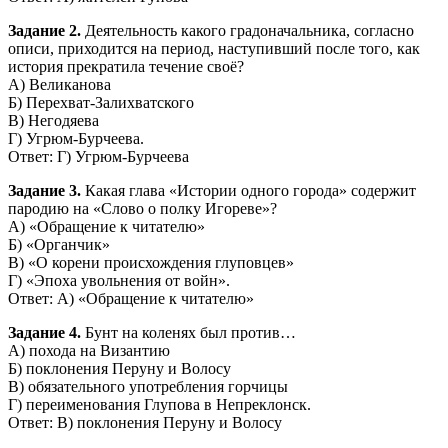
Задание 2.
Деятельность какого градоначальника, согласно
описи, приходится на период, наступивший после того, как
история прекратила течение своё?
А) Великанова
Б) Перехват-Залихватского
В) Негодяева
Г) Угрюм-Бурчеева.
Ответ: Г) Угрюм-Бурчеева
Задание 3.
Какая глава «Истории одного города» содержит
пародию на «Слово о полку Игореве»?
А) «Обращение к читателю»
Б) «Органчик»
В) «О корени происхождения глуповцев»
Г) «Эпоха увольнения от войн».
Ответ: А) «Обращение к читателю»
Задание 4.
Бунт на коленях был против…
А) похода на Византию
Б) поклонения Перуну и Волосу
В) обязательного употребления горчицы
Г) переименования Глупова в Непреклонск.
Ответ: В) поклонения Перуну и Волосу