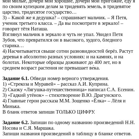
мои милые, дочери мои хорошие, дочери мои пригожие, еду я
по своим купецким делам за тридевять земель, в тридевятое
царство, тридесятое государство…
3) – Какой же я дедушка? – спрашивает мальчик. – Я Петя,
ученик третьего класса. – Да вы посмотрите в зеркало! –
говорит тётя Наташа.
Взглянул мальчик в зеркало и чуть не упал. Увидел Петя
Зубов, что превратился он в высокого, худого, бледного
старика…
4) Насчитывается свыше сотни разновидностей берёз. Растут
деревья в абсолютно разных условиях: и на камнях, и на
болотах. Некоторые образцы доживают до 400 лет, но в
среднем возраст растения не превышает ве́ка.
Задание 6.1.
Обведи номер верного утверждения.
1) «Стрекоза и Муравей» – рассказ А.И. Куприна.
2) Сказку «Лягушка-путешественница» написал С.А. Есенин.
3) «Гадкий утёнок» – стихотворение В.Ю. Драгунского.
4) Главные герои рассказа М.М. Зощенко «Ёлка» – Лёля и
Минька.
В бланк ответов запиши ТОЛЬКО ЦИФРУ.
Задание 6.2.
Запиши по одному названию произведений Н.Н.
Носова и С.Я. Маршака.
Запиши названия произведений в таблицу в бланке ответов.