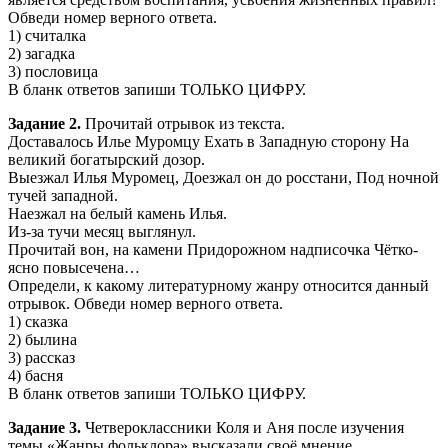
Обведи номер верного ответа.
1) считалка
2) загадка
3) пословица
В бланк ответов запиши ТОЛЬКО ЦИФРУ.
Задание 2.
Прочитай отрывок из текста.
Доставалось Илье Муромцу Ехать в Западную сторону На
великий богатырский дозор.
Выезжал Илья Муромец, Доезжал он до росстани, Под ночной
тучей западной.
Наезжал на белый камень Илья.
Из-за тучи месяц выглянул.
Прочитай вон, на камени Придорожном надписочка Чётко-
ясно повысечена…
Определи, к какому литературному жанру относится данный
отрывок. Обведи номер верного ответа.
1) сказка
2) былина
3) рассказ
4) басня
В бланк ответов запиши ТОЛЬКО ЦИФРУ.
Задание 3.
Четвероклассники Коля и Аня после изучения
темы «Жанры фольклора» высказали своё мнение.