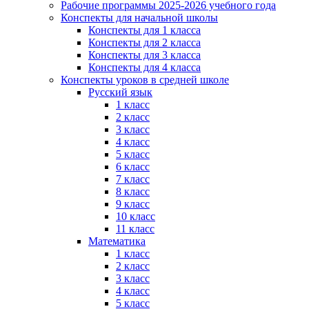
Рабочие программы 2025-2026 учебного года
Конспекты для начальной школы
Конспекты для 1 класса
Конспекты для 2 класса
Конспекты для 3 класса
Конспекты для 4 класса
Конспекты уроков в средней школе
Русский язык
1 класс
2 класс
3 класс
4 класс
5 класс
6 класс
7 класс
8 класс
9 класс
10 класс
11 класс
Математика
1 класс
2 класс
3 класс
4 класс
5 класс