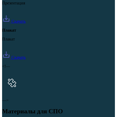
Презентация
Скачать
Плакат
Плакат
Скачать
<!—
—>
Материалы для СПО