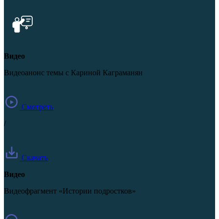
Видео
Видеоанонс темы с Кариной Каграманян
Смотреть
/
Скачать
Видео
Видеофрагмент «Истории подростков»