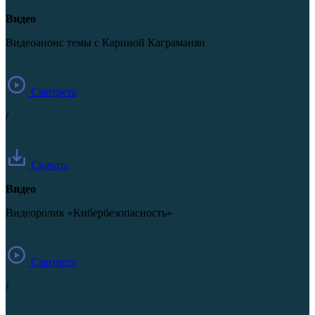
Видео
Видеоанонс темы с Кариной Каграманян
Смотреть
/
Скачать
Видео
Видеоролик «Кибербезопасность»
Смотреть
/