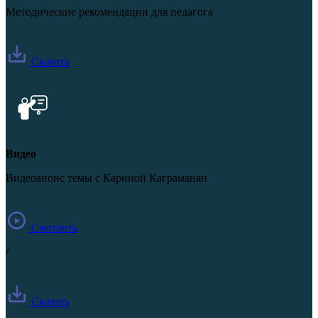
Методические рекомендации для педагога
Скачать
Видео
Видеоанонс темы с Кариной Каграманян
Смотреть
/
Скачать