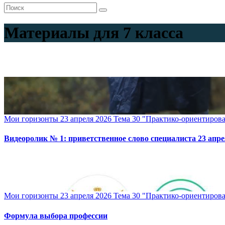
Материалы для 7 класса
Мои горизонты 23 апреля 2026 Тема 30 "Практико-ориентирова
Видеоролик № 1: приветственное слово специалиста 23 апр
Мои горизонты 23 апреля 2026 Тема 30 "Практико-ориентирова
Формула выбора профессии