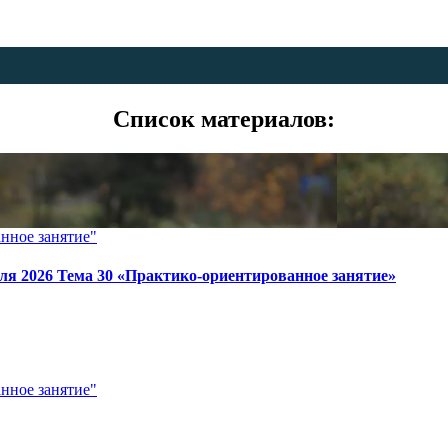
Список материалов:
нное занятие"
еля 2026 Тема 30 «Практико-ориентированное занятие»
нное занятие"