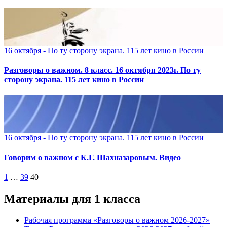
16 октября - По ту сторону экрана. 115 лет кино в России
Разговоры о важном. 8 класс. 16 октября 2023г. По ту
сторону экрана. 115 лет кино в России
16 октября - По ту сторону экрана. 115 лет кино в России
Говорим о важном с К.Г. Шахназаровым. Видео
Пагинация
1
…
39
40
записей
Материалы для 1 класса
Рабочая программа «Разговоры о важном 2026-2027»