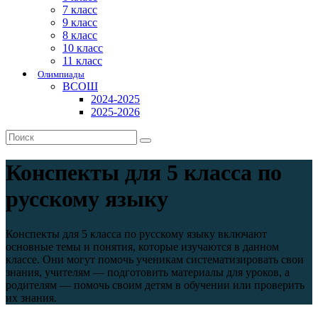
7 класс
9 класс
8 класс
10 класс
11 класс
Олимпиады
ВСОШ
2024-2025
2025-2026
Конспекты для 5 класса по
русскому языку
Конспекты для 5 класса по русскому языку включают
основные темы и понятия, которые изучаются в данном
классе. Они могут помочь ученикам систематизировать свои
знания, учителям — подготовить материалы для уроков, а
родителям — помочь своим детям в обучении или проверить
их знания.